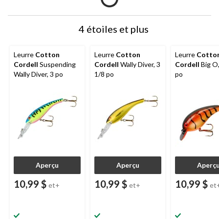
4 étoiles et plus
Leurre
Cotton
Leurre
Cotton
Leurre
Cotto
Cordell
Suspending
Cordell
Wally Diver, 3
Cordell
Big O,
Wally Diver, 3 po
1/8 po
po
Aperçu
Aperçu
Aperç
10,99 $
10,99 $
10,99 $
et+
et+
et