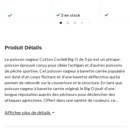
3 en stock
Produit Détails
Le poisson-nageur Cotton Cordell Big O de 3 po est un attrape-
poisson éprouvé conçu pour cibler l'achigan et d'autres poissons
de pêche sportive. Cet poisson-nageur à bavette carrée populaire
est doté d'un corps flottant et d'une bavette déflectrice qui lui
permet de rebondir sur la couverture et la structure. En tant que
poisson-nageur à bavette carrée original, le Big O jouit d'une
longue réputation auprès des pêcheurs pour déclencher des
attaques agressives. Offert dans une variété de couleurs, ce
leurre de taille moyenne peut être utilisé pour lancer des attaques
agressives de l'achigan à grande bouche, à petite bouche, du doré
Afficher plus de détails
et plus encore.