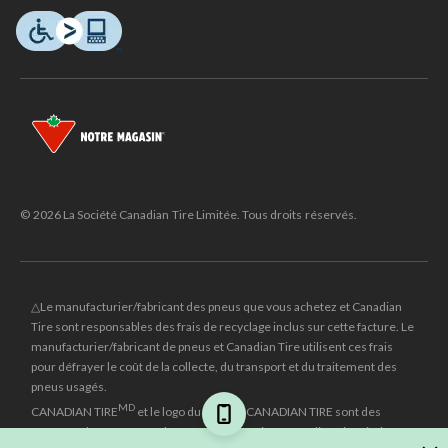
© 2026 La Société Canadian Tire Limitée. Tous droits réservés.
△Le manufacturier/fabricant des pneus que vous achetez et Canadian
Tire sont responsables des frais de recyclage inclus sur cette facture. Le
manufacturier/fabricant de pneus et Canadian Tire utilisent ces frais
pour défrayer le coût de la collecte, du transport et du traitement des
pneus usagés.
MD
CANADIAN TIRE
et le logo du triangle CANADIAN TIRE sont des
marques de commerce déposées de la Société Canadian Tire Limitée.