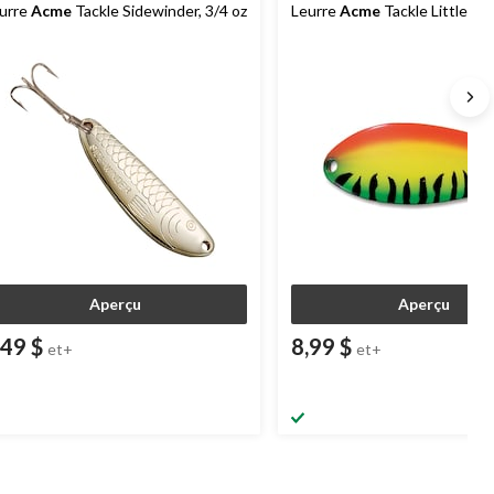
urre
Acme
Tackle Sidewinder, 3/4 oz
Leurre
Acme
Tackle Little Cle
Aperçu
Aperçu
,49 $
8,99 $
et+
et+