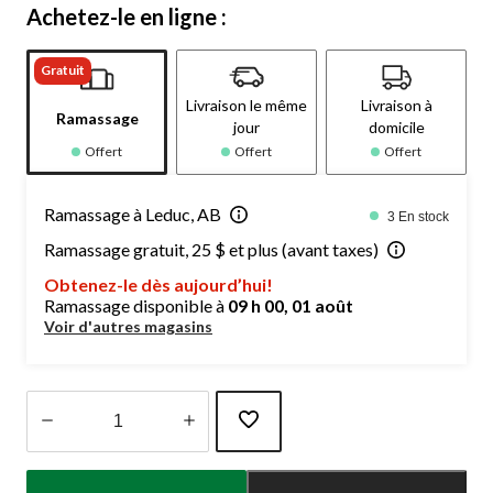
Achetez-le en ligne :
Gratuit
Livraison le même
Livraison à
Ramassage
jour
domicile
Offert
Offert
Offert
Ramassage à Leduc, AB
3 En stock
Ramassage gratuit, 25 $ et plus (avant taxes)
Obtenez-le dès aujourd’hui!
Ramassage disponible à
09 h 00, 01 août
Voir d'autres magasins
Quantité
mise