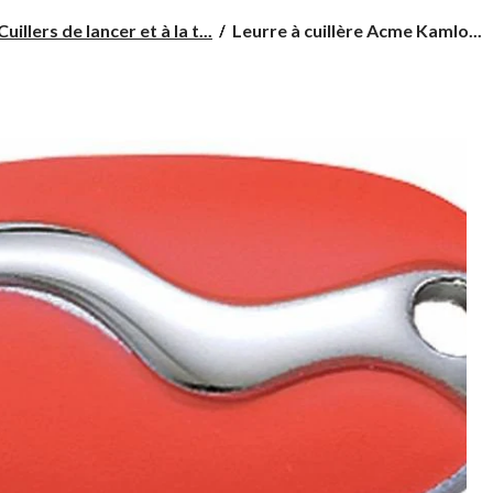
Leurre
Cuillers de lancer et à la t...
Leurre à cuillère Acme Kamlo...
à
cuillère
Acme
Kamlooper,
3/4
oz