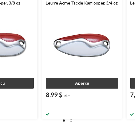
er, 3/8 oz
Leurre
Acme
Tackle Kamlooper, 3/4 oz
Le
çu
Aperçu
8,99 $
7
et+