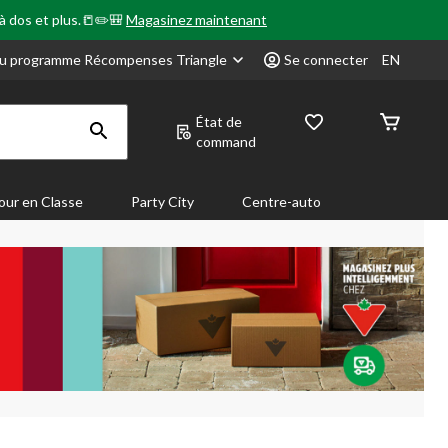
 à dos et plus.📒✏️🎒
Magasinez maintenant
u programme Récompenses Triangle
Se connecter
EN
État de
command
our en Classe
Party City
Centre-auto