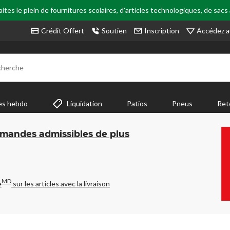
tes le plein de fournitures scolaires, d'articles technologiques, de sacs
Accédez a
Crédit Offert
Soutien
Inscription
cherche
es hebdo
Liquidation
Patios
Pneus
Ret
mmandes admissibles de plus
MD
e
sur les articles avec la livraison