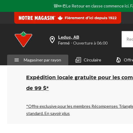
🎒✏️📒Le Retour en classe commence ici. Fai
Leduc, AB
Re
votre
Fermé
⋅ Ouverture à 06:00
magasin
préféré
est
Magasiner par rayon
Circulaire
Offr
Leduc,
AB,
courament
Fermé,
Expédition locale gratuite pour les co
Ouverture
à
de 99 $*
à
06:00
cliquer
pour
*Offre exclusive pour les membres Récompenses Triangl
changer
standard.
En savoir plus