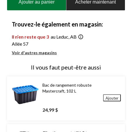
Ajouter au panier
Acheter maintenant
à
jour
à
1
Trouvez-le également en magasin:
Il n’en reste que 3
au Leduc, AB
Allée 57
Voir d'autres magasins
Il vous faut peut-être aussi
Bac de rangement robuste
Mastercraft, 102 L
Ajouter
24,99 $