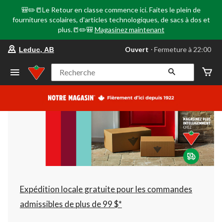
🎒✏️📒Le Retour en classe commence ici. Faites le plein de
fournitures scolaires, d'articles technologiques, de sacs à dos et
plus.📒✏️🎒
Magasinez maintenant
votre
Ouvert
⋅ Fermeture à 22:00
Leduc, AB
magasin
préféré
est
Recherche
Leduc,
AB,
courament
Ouvert,
Fermeture
à
à
22:00
cliquer
pour
changer
Expédition locale gratuite pour les commandes
admissibles de plus de 99 $*