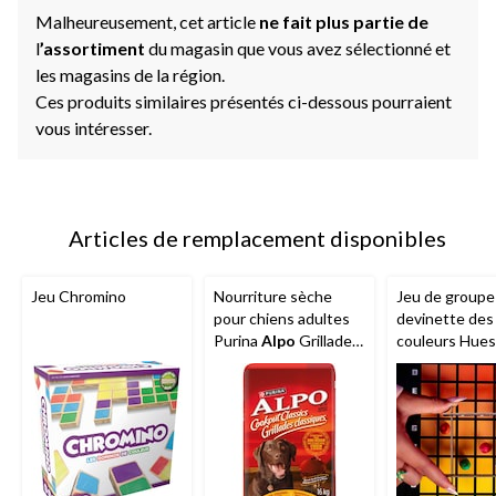
Malheureusement, cet article
ne fait plus partie de
l
’assortiment
du magasin que vous avez sélectionné et
les magasins de la région.
Ces produits similaires présentés ci-dessous pourraient
vous intéresser.
Articles de remplacement disponibles
Jeu Chromino
Nourriture sèche
Jeu de groupe
pour chiens adultes
devinette des
Purina
Alpo
Grillades
couleurs Hues
classiques porc,
Cues pour 3 à
boeuf, poulet et
joueurs
légumes, 16 kg