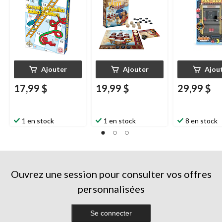
Ajouter
Ajouter
Ajou
17,99 $
19,99 $
29,99 $
1 en stock
1 en stock
8 en stock
Ouvrez une session pour consulter vos offres
personnalisées
Se connecter