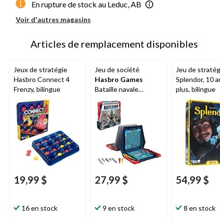
En rupture de stock au Leduc, AB
Voir d'autres magasins
Articles de remplacement disponibles
Jeux de stratégie
Jeu de société
Jeu de stratég
Hasbro Connect 4
Hasbro Games
Splendor, 10 a
Frenzy, bilingue
Bataille navale
plus, bilingue
Classique, jeu de
stratégie pour les
enfants, 7 ans et plus
19,99 $
27,99 $
54,99 $
16 en stock
9 en stock
8 en stock