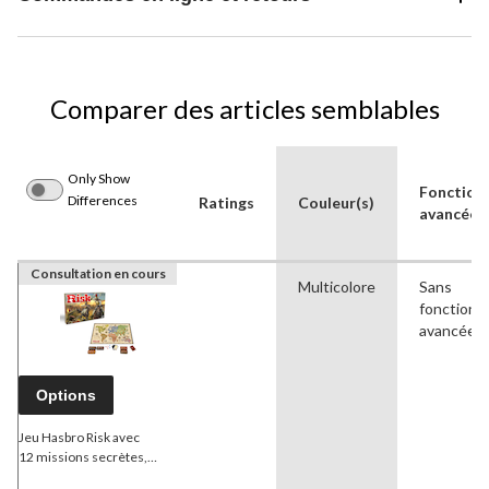
Comparer des articles semblables
Only Show
Fonctionn
Differences
Ratings
Couleur(s)
avancées
Consultation en cours
Multicolore
Sans
fonctionna
avancées
Options
Jeu Hasbro Risk avec
12 missions secrètes,
10 ans et plus