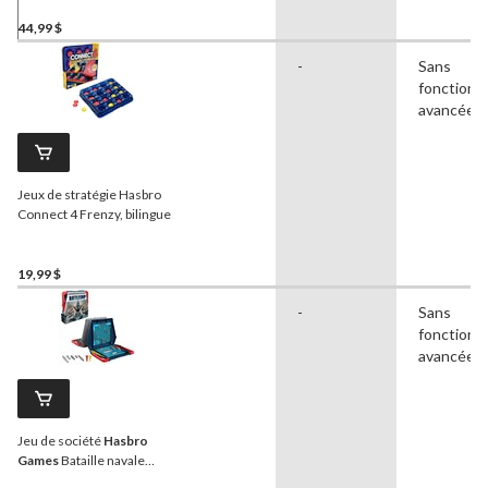
44,99 $
-
Sans
fonctionna
avancées
Jeux de stratégie Hasbro
Connect 4 Frenzy, bilingue
19,99 $
-
Sans
fonctionna
avancées
Jeu de société
Hasbro
Games
Bataille navale
Classique, jeu de stratégie