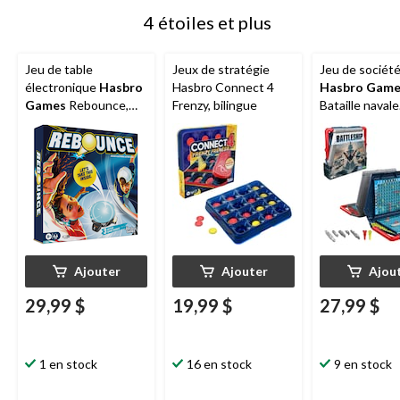
4 étoiles et plus
Jeu de table
Jeux de stratégie
Jeu de sociét
électronique
Hasbro
Hasbro Connect 4
Hasbro Game
Games
Rebounce,
Frenzy, bilingue
Bataille navale
jeu d'intérieur, 3
Classique, jeu
modes, anglais, 8 ans
stratégie pour
et plus
enfants, 7 ans
Ajouter
Ajouter
Ajou
29,99 $
19,99 $
27,99 $
1 en stock
16 en stock
9 en stock