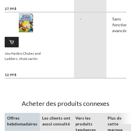
pour les enfants, 7 ans et
plus
27,99 $
-
Sans
fonctionna
avancées
Jeu Hasbro Chutes and
Ladders, choix variés
12,99 $
Acheter des produits connexes
Offres
Les clients ont
Vers les
Plus de
hebdomadaires
aussi consulté
produits
cette
tendances
marque