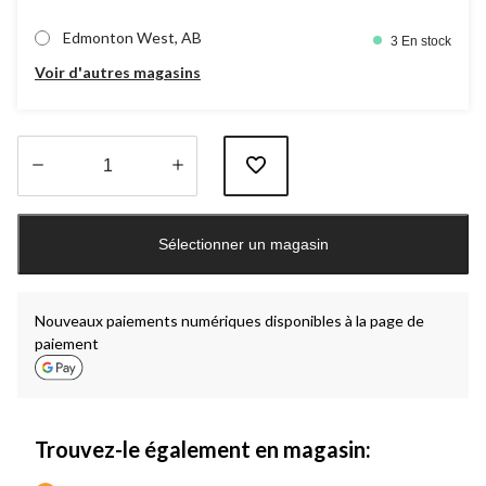
Edmonton West, AB
3 En stock
Voir d'autres magasins
Quantité
mise
Sélectionner un magasin
à
jour
à
1
Nouveaux paiements numériques disponibles à la page de
paiement
Trouvez-le également en magasin: