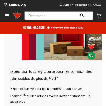
votre
Ouvert
⋅ Fermeture à 22:00
Leduc, AB
magasin
préféré
est
Recherche
Leduc,
AB,
courament
Ouvert,
Fermeture
à
à
22:00
cliquer
pour
changer
Expédition locale gratuite pour les commandes
admissibles de plus de 99 $*
*Offre exclusive pour les membres Récompenses
MD
Triangle
sur les articles avec la livraison standard.
En
savoir plus