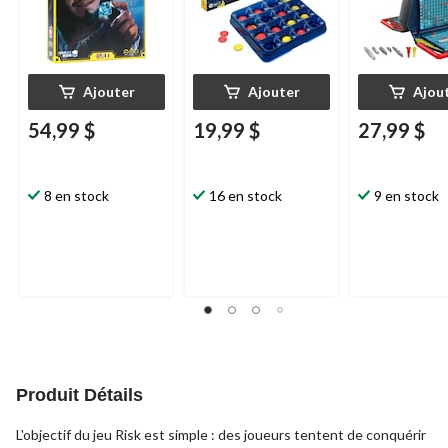
Ajouter
Ajouter
Ajou
54,99 $
19,99 $
27,99 $
8 en stock
16 en stock
9 en stock
Produit Détails
L'objectif du jeu Risk est simple : des joueurs tentent de conquérir