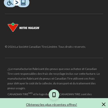
© 2026 La Société Canadian Tire Limitée. Tous droits réservés.
△Le manufacturier/fabricant des pneus que vous achetez et Canadian
Tire sont responsables des frais de recyclage inclus sur cette facture. Le
manufacturier/fabricant de pneus et Canadian Tire utilisent ces frais
pour défrayer le coût de la collecte, du transport et du traitement des
pneus usagés.
MD
CANADIAN TIRE
et le logo du triangle CANADIAN TIRE sont des
marques de commerce déposées de la Société Canadian Tire Limitée.
Obtenez les plus récentes offres!