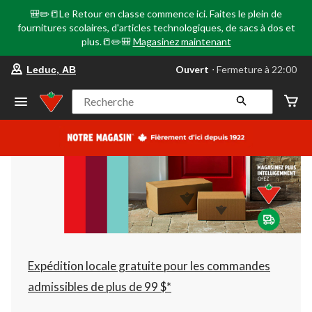
🎒✏️📒Le Retour en classe commence ici. Faites le plein de
fournitures scolaires, d'articles technologiques, de sacs à dos et
plus.📒✏️🎒
Magasinez maintenant
votre
Ouvert
⋅ Fermeture à 22:00
Leduc, AB
magasin
préféré
est
Recherche
Leduc,
AB,
courament
Ouvert,
Fermeture
à
à
22:00
cliquer
pour
changer
Expédition locale gratuite pour les commandes
admissibles de plus de 99 $*