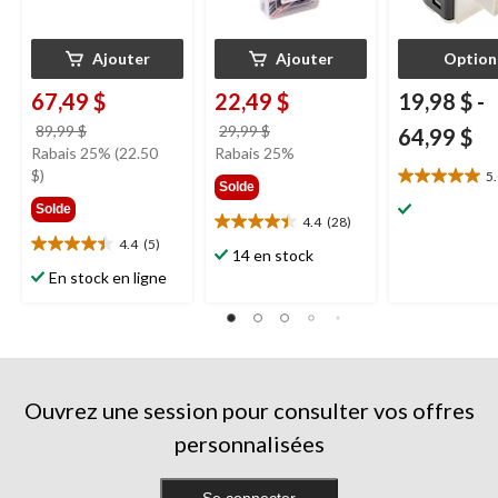
Ajouter
Ajouter
Option
67,49 $
22,49 $
19,98 $
-
prix
prix
89,99 $
29,99 $
64,99 $
était
était
Rabais 25% (22.50
Rabais 25%
89,99 $
29,99 $
$)
5
5.0
Solde
étoile(s)
Solde
4.4
(28)
sur
4.4
4.4
(5)
5.
étoile(s)
4.4
14 en stock
1
sur
étoile(s)
En stock en ligne
évaluation
5.
sur
28
5.
évaluations
5
évaluations
Ouvrez une session pour consulter vos offres
personnalisées
Se connecter