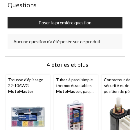
Aucune question n'a été posée sur ce produit.
Questions
Poser la première question
Aucune question n'a été posée sur ce produit.
4 étoiles et plus
Trousse d'épissage
Tubes à paroi simple
Contacteur d
22-10AWG
thermorétractables
sécurité et de
MotoMaster
MotoMaster
, paq.
position de pé
170
démarreur sur
l’embrayage
B