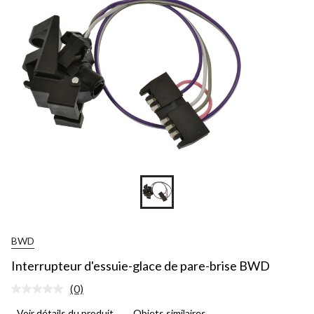
BWD
Interrupteur d'essuie-glace de pare-brise BWD
(0)
Aucune
cote
Voir détails du produit
Objets similaires