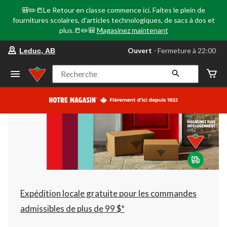
🎒✏️📒Le Retour en classe commence ici. Faites le plein de
fournitures scolaires, d'articles technologiques, de sacs à dos et
plus.📒✏️🎒
Magasinez maintenant
votre
Ouvert
⋅ Fermeture à 22:00
Leduc, AB
magasin
préféré
est
Recherche
Leduc,
AB,
courament
Ouvert,
Fermeture
à
à
22:00
cliquer
pour
changer
Expédition locale gratuite pour les commandes
admissibles de plus de 99 $*