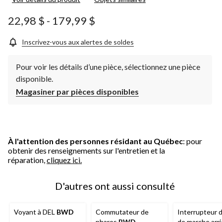
pour
ce
produit.
22,98 $
-
179,99 $
Lien
vers
la
Inscrivez-vous aux alertes de soldes
même
page.
Pour voir les détails d’une pièce, sélectionnez une pièce
disponible.
Magasiner par pièces disponibles
À l'attention des personnes résidant au Québec
: pour
obtenir des renseignements sur l'entretien et la
réparation,
cliquez ici.
D'autres ont aussi consulté
Voyant à DEL
BWD
Commutateur de
Interrupteur 
phares
BWD
de marche arri