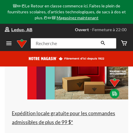
🎒✏️📒Le Retour en classe commence ici. Faites le plein de
fournitures scolaires, d'articles technologiques, de sacs à dos et
plus.📒✏️🎒
Magasinez maintenant
votre
Ouvert
⋅ Fermeture à 22:00
Leduc, AB
magasin
préféré
est
Recherche
Leduc,
AB,
courament
Ouvert,
Fermeture
à
à
22:00
cliquer
pour
changer
Expédition locale gratuite pour les commandes
admissibles de plus de 99 $*