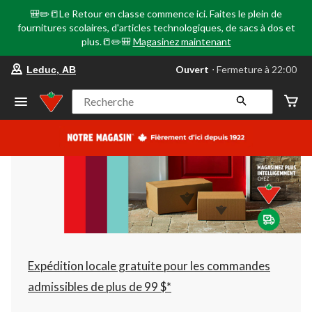
🎒✏️📒Le Retour en classe commence ici. Faites le plein de
fournitures scolaires, d'articles technologiques, de sacs à dos et
plus.📒✏️🎒
Magasinez maintenant
votre
Ouvert
⋅ Fermeture à 22:00
Leduc, AB
magasin
préféré
est
Recherche
Leduc,
AB,
courament
Ouvert,
Fermeture
à
à
22:00
cliquer
pour
changer
Expédition locale gratuite pour les commandes
admissibles de plus de 99 $*