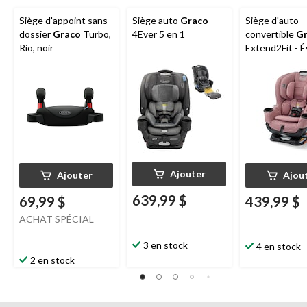
Siège d'appoint sans
Siège auto
Graco
Siège d'auto
dossier
Graco
Turbo,
4Ever 5 en 1
convertible
G
Rio, noir
Extend2Fit - É
en toute sécu
avec l'enfant, 
l'orientation v
l'arrière à l'or
vers l'avant, 1
(4-65 lb), Talia
Ajouter
Ajouter
Ajou
639,99 $
69,99 $
439,99 $
ACHAT SPÉCIAL
3 en stock
4 en stock
2 en stock