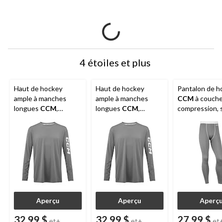
4 étoiles et plus
Haut de hockey
Haut de hockey
Pantalon de h
ample à manches
ample à manches
CCM
à couche
longues
CCM
,
longues
CCM
,
compression, s
couche de base,
couche de base,
choix de taille
sénior, choix de tailles
junior, choix de tailles
Aperçu
Aperçu
Aperç
32,99 $
32,99 $
27,99 $
et+
et+
et