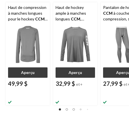
Haut de compression
Haut de hockey
Pantalon de h
à manches longues
ample à manches
CCM
à couche
pour le hockey
CCM
,
longues
CCM
,
compression, s
sénior, tailles variées
couche de base,
choix de taille
sénior, choix de tailles
Aperçu
Aperçu
Aperç
49,99 $
32,99 $
27,99 $
et+
et