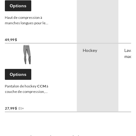
Options
Haut de compression à
manches longues pour le
hockey
CCM
, sénior,
tailles variées
49,99 $
Hockey
Lavag
machi
Options
Pantalon de hockey
CCM
à
couche de compression,
sénior, choix de tailles
27,99 $
Et+