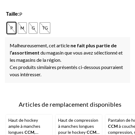
P
Taille:
P
M
G
TG
Malheureusement, cet article
ne fait plus partie de
l
’assortiment
du magasin que vous avez sélectionné et
les magasins de la région.
Ces produits similaires présentés ci-dessous pourraient
vous intéresser.
Articles de remplacement disponibles
Haut de hockey
Haut de compression
Pantalon de h
ample à manches
à manches longues
CCM
à couche
longues
CCM
,
pour le hockey
CCM
,
compression, s