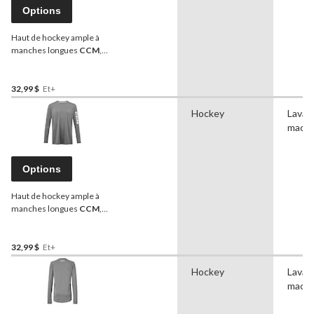
Options
Haut de hockey ample à
manches longues
CCM
,
couche de base, sénior,
choix de tailles
32,99 $
Et+
Hockey
Lavag
machi
Options
Haut de hockey ample à
manches longues
CCM
,
couche de base, junior,
choix de tailles
32,99 $
Et+
Hockey
Lavag
machi