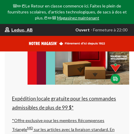
🎒✏️📒Le Retour en classe commence ici. Faites le plein de
fournitures scolaires, d'articles technologiques, de sacs à dos et
plus.📒✏️🎒
Magasinez maintenant
votre
Ouvert
⋅ Fermeture à 22:00
Leduc, AB
magasin
préféré
est
Leduc,
AB,
courament
Ouvert,
Fermeture
à
à
22:00
cliquer
pour
changer
Expédition locale gratuite pour les commandes
admissibles de plus de 99 $*
*Offre exclusive pour les membres Récompenses
MD
Triangle
sur les articles avec la livraison standard.
En