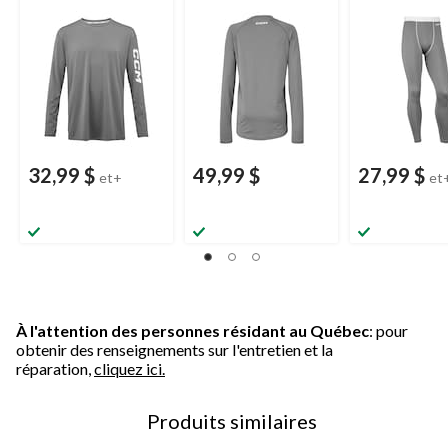
couche de base,
sénior, tailles variées
choix de taille
sénior, choix de tailles
32,99 $
49,99 $
27,99 $
et+
et
À l'attention des personnes résidant au Québec
: pour
obtenir des renseignements sur l'entretien et la
réparation,
cliquez ici.
Produits similaires