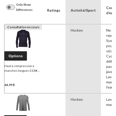
Only Show
Cons
Differences
Ratings
Activité/Sport
d’ent
Consultation en cours
Hockey
Ne pa
repass
Suspe
pour
séche
Options
Cycle
délica
Haut à compression à
pas
manches longues
CCM
,
javelli
sénior, tailles variées
Laver 
machi
64,99 $
l’eau 
Hockey
Lavag
machi