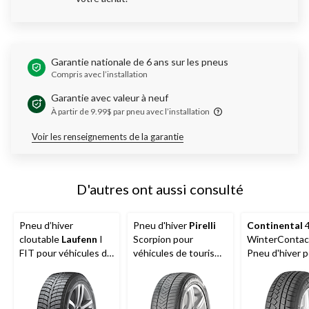
Garantie nationale de 6 ans sur les pneus
Compris avec l’installation
Garantie avec valeur à neuf
À partir de 9.99$ par pneu avec l’installation
Voir les renseignements de la garantie
D'autres ont aussi consulté
Pneu d’hiver
Pneu d'hiver
Pirelli
Continental
4
cloutable
Laufenn
I
Scorpion pour
WinterContac
FIT pour véhicules de
véhicules de tourisme
Pneu d'hiver 
tourisme et
et multisegments à
véhicules de 
multisegments
traction sur chaussée
et multisegm
mouillée, enneigée et
glacée