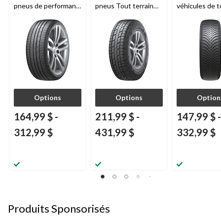
pneus de performant
pneus Tout terrain
véhicules de 
A/S pour véhicules de
Pour camions et VUS
et multisegm
tourisme et utilitaires
multisegments
Options
Options
Option
164,99 $
-
211,99 $
-
147,99 $
-
312,99 $
431,99 $
332,99 $
Produits Sponsorisés