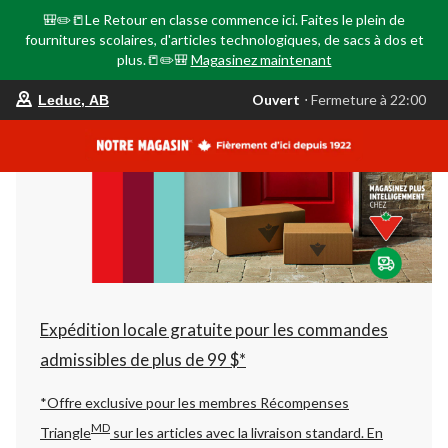
🎒✏️📒Le Retour en classe commence ici. Faites le plein de
fournitures scolaires, d'articles technologiques, de sacs à dos et
plus.📒✏️🎒
Magasinez maintenant
votre
Ouvert
⋅ Fermeture à 22:00
Leduc, AB
magasin
préféré
est
Leduc,
AB,
courament
Ouvert,
Fermeture
à
à
22:00
cliquer
pour
changer
Expédition locale gratuite pour les commandes
admissibles de plus de 99 $*
*Offre exclusive pour les membres Récompenses
MD
Triangle
sur les articles avec la livraison standard.
En