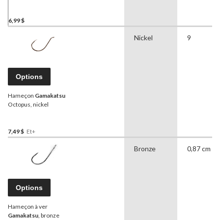
6,99 $
Nickel
9
Options
Hameçon
Gamakatsu
Octopus, nickel
7,49 $
Et+
Bronze
0,87 cm
Options
Hameçon à ver
Gamakatsu
, bronze