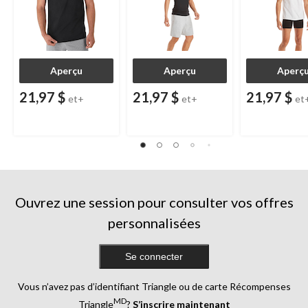
Aperçu
Aperçu
Aperç
21,97 $
21,97 $
21,97 $
et+
et+
et
Ouvrez une session pour consulter vos offres
personnalisées
Se connecter
Vous n’avez pas d’identifiant Triangle ou de carte Récompenses
MD
Triangle
?
S’inscrire maintenant