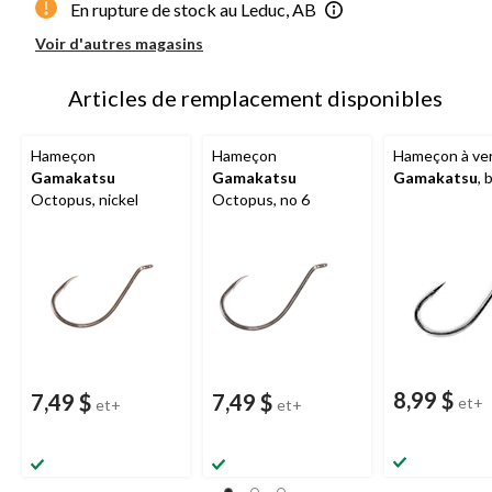
En rupture de stock au Leduc, AB
Voir d'autres magasins
Articles de remplacement disponibles
Hameçon
Hameçon
Hameçon à ve
Gamakatsu
Gamakatsu
Gamakatsu
, 
Octopus, nickel
Octopus, no 6
8,99 $
7,49 $
7,49 $
et+
et+
et+