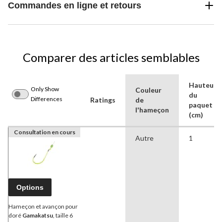
Commandes en ligne et retours
Comparer des articles semblables
Hauteur
Only Show
Couleur
du
Differences
Ratings
de
paquet
l'hameçon
(cm)
Consultation en cours
Autre
1
Options
Hameçon et avançon pour
doré
Gamakatsu
, taille 6