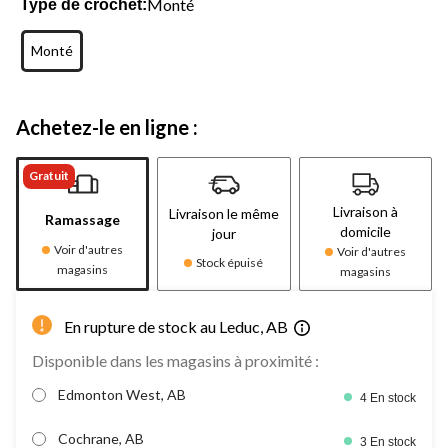
Monté
Type de crochet:
Monté
Achetez-le en ligne :
Gratuit
Livraison à
Livraison le même
Ramassage
domicile
jour
Voir d'autres
Voir d'autres
Stock épuisé
magasins
magasins
En rupture de stock au Leduc, AB
Disponible dans les magasins à proximité :
Edmonton West, AB
4 En stock
Cochrane, AB
3 En stock