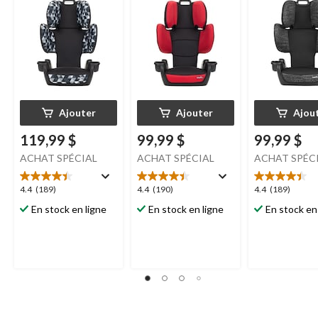
Ajouter
Ajouter
Ajou
119,99 $
99,99 $
99,99 $
ACHAT SPÉCIAL
ACHAT SPÉCIAL
ACHAT SPÉC
4.4
4.4
4.4
4.4
(189)
4.4
(190)
4.4
(189)
étoile(s)
étoile(s)
étoile(s)
En stock en ligne
En stock en ligne
En stock en
sur
sur
sur
5.
5.
5.
189
190
189
évaluations
évaluations
évaluations