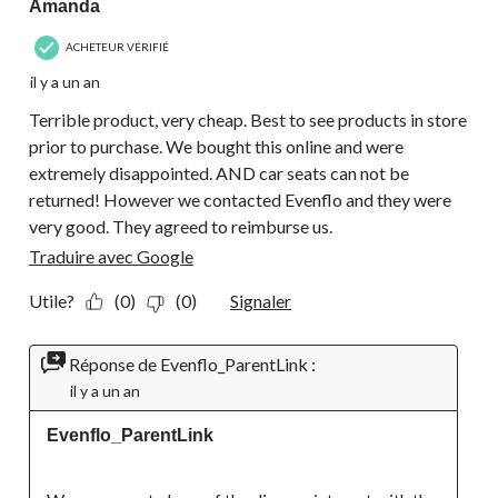
Amanda
ACHETEUR VÉRIFIÉ
il y a un an
Terrible product, very cheap. Best to see products in store
prior to purchase. We bought this online and were
extremely disappointed. AND car seats can not be
returned! However we contacted Evenflo and they were
very good. They agreed to reimburse us.
Traduire avec Google
Utile?
(0)
(0)
Signaler
Réponse de Evenflo_ParentLink :
il y a un an
Evenflo_ParentLink