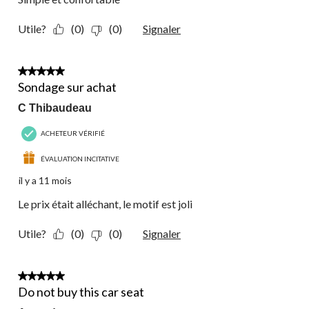
Utile?
(0)
(0)
Signaler
5 étoile(s) sur 5.
Sondage sur achat
C Thibaudeau
ACHETEUR VÉRIFIÉ
ÉVALUATION INCITATIVE
il y a 11 mois
Le prix était alléchant, le motif est joli
Utile?
(0)
(0)
Signaler
1 étoile(s) sur 5.
Do not buy this car seat