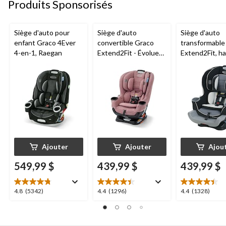
Produits Sponsorisés
Siège d'auto pour
Siège d'auto
Siège d'auto
enfant Graco 4Ever
convertible Graco
transformable
4-en-1, Raegan
Extend2Fit - Évolue
Extend2Fit, ha
en toute sécurité
orientés vers l
avec l'enfant, de
et l'avant, Go
l'orientation vers
l'arrière à l'orientation
vers l'avant, 1,8-30 kg
(4-65 lb), Talia
Ajouter
Ajouter
Ajou
549,99 $
439,99 $
439,99 $
4.8
4.4
4.4
4.8
(5342)
4.4
(1296)
4.4
(1328)
étoile(s)
étoile(s)
étoile(s)
sur
sur
sur
5.
5.
5.