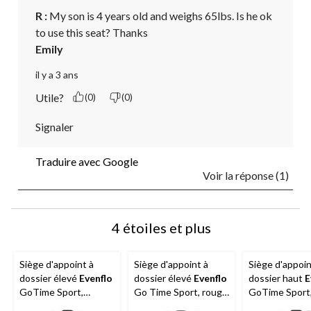
R :
 My son is 4 years old and weighs 65lbs. Is he ok 
to use this seat? Thanks 
Emily
il y a 3 ans
Utile?
(0)
(0)
Signaler
Traduire avec Google
Voir la réponse (1)
4 étoiles et plus
Siège d'appoint à
Siège d'appoint à
Siège d'appoin
dossier élevé
Evenflo
dossier élevé
Evenflo
dossier haut
E
GoTime Sport,
Go Time Sport, rouge
GoTime Sport
Brighton
voile
Telluride