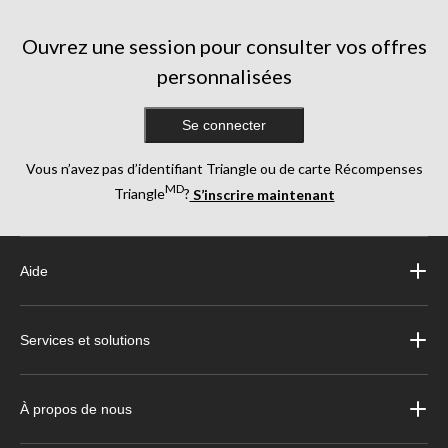
5342
1296
1328
évaluations
évaluations
évaluations
Ouvrez une session pour consulter vos offres
personnalisées
Se connecter
Vous n’avez pas d’identifiant Triangle ou de carte Récompenses
MD
Triangle
?
S’inscrire maintenant
Aide
Services et solutions
À propos de nous