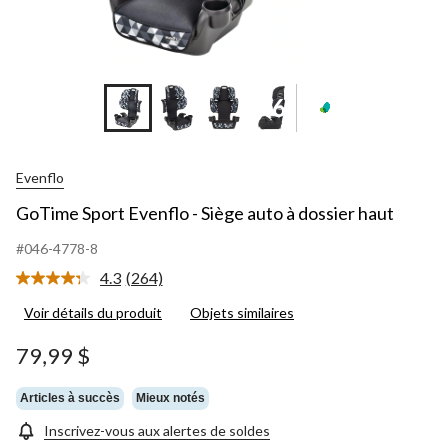
+6
Evenflo
GoTime Sport Evenflo - Siège auto à dossier haut
#046-4778-8
4.3
(264)
Lire
les
Voir détails du produit
Objets similaires
264
commentaires.
Lien
79,99 $
vers
la
même
Articles à succès
Mieux notés
page.
Inscrivez-vous aux alertes de soldes