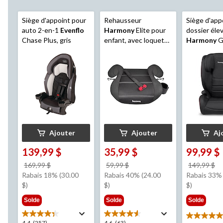
Siège d'appoint pour
Rehausseur
Siège d'app
auto 2-en-1
Evenflo
Harmony
Elite pour
dossier éle
Chase Plus, gris
enfant, avec loquet
Harmony
G
SAU, sans dossier
Deluxe, cou
rouge
Ajouter
Ajouter
Aj
139,99 $
35,99 $
99,99 $
prix
prix
pr
169,99 $
59,99 $
149,99 $
était
était
ét
Rabais 18% (30.00
Rabais 40% (24.00
Rabais 33% 
169,99 $
59,99 $
1
$)
$)
$)
Solde
Solde
Solde
5.0
4.4
(257)
4.6
(63)