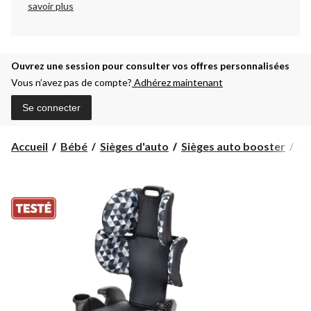
savoir plus
Ouvrez une session pour consulter vos offres personnalisées
Vous n’avez pas de compte?
Adhérez maintenant
Se connecter
Go
Accueil
Bébé
Sièges d'auto
Sièges auto booster
Go
Sp
Ev
-
Si
au
à
do
ha