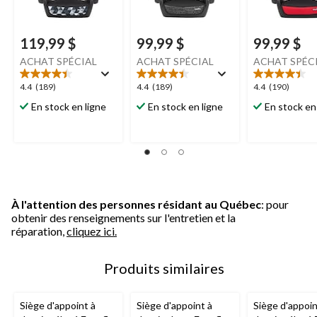
119,99 $
99,99 $
99,99 $
ACHAT SPÉCIAL
ACHAT SPÉCIAL
ACHAT SPÉC
4.4
4.4
4.4
4.4
(189)
4.4
(189)
4.4
(190)
étoile(s)
étoile(s)
étoile(s)
En stock en ligne
En stock en ligne
En stock en
sur
sur
sur
5.
5.
5.
189
189
190
évaluations
évaluations
évaluations
À l'attention des personnes résidant au Québec
: pour
obtenir des renseignements sur l'entretien et la
réparation,
cliquez ici.
Produits similaires
Siège d'appoint à
Siège d'appoint à
Siège d'appoin