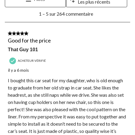
Les plus récents
1
1 – 5 sur 264 commentaire
à
5
sur
264
4 étoile(s) sur 5.
commentaire.
Good for the price
That Guy 101
ACHETEUR VÉRIFIÉ
il y a 6 mois
I bought this car seat for my daughter, who is old enough
to graduate from her old strap in car seat. She likes the
headrest, as she still naps while we drive. She was also set
on having cup holders on her new chair, so this one is
perfect! She was also pleased with the cool pattern on the
liner. From my perspective it was easy to put together and
simple to install as it doesn’t need to be secured to the
car’s seat. It is just made of plastic, so quality wise it’s