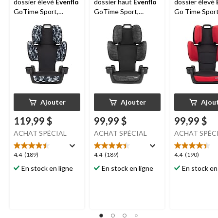
dossier élevé
Evenflo
dossier haut
Evenflo
dossier élevé
GoTime Sport,
GoTime Sport,
Go Time Sport
Brighton
Telluride
voile
Ajouter
Ajouter
Ajou
119,99 $
99,99 $
99,99 $
ACHAT SPÉCIAL
ACHAT SPÉCIAL
ACHAT SPÉC
4.4
4.4
4.4
4.4
(189)
4.4
(189)
4.4
(190)
étoile(s)
étoile(s)
étoile(s)
En stock en ligne
En stock en ligne
En stock en
sur
sur
sur
5.
5.
5.
189
189
190
évaluations
évaluations
évaluations