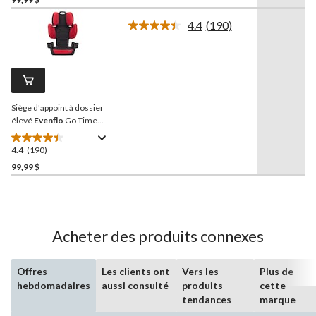
sur
4.4
(190)
-
5.
Lire
189
les
190
évaluations
commentaires.
Lien
vers
la
Siège d'appoint à dossier
même
page.
élevé
Evenflo
Go Time
Sport, rouge voile
4.4
(190)
4.4
étoile(s)
99,99 $
sur
5.
190
évaluations
Acheter des produits connexes
Offres
Les clients ont
Vers les
Plus de
hebdomadaires
aussi consulté
produits
cette
tendances
marque