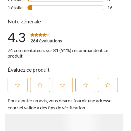
6 commentai
1 étoile
étoiles
16
16 commenta
Note générale
4.3
264 évaluations
74 commentateurs sur 81 (91%) recommandent ce
produit
Évaluez ce produit
Sélectionnez
Sélectionnez
Sélectionnez
Sélectionnez
Sélectionnez
Pour ajouter un avis, vous devrez fournir une adresse
pour
pour
pour
pour
pour
évaluer
évaluer
évaluer
évaluer
évaluer
courriel valide à des fins de vérification.
l'article
l'article
l'article
l'article
l'article
à
à
à
à
à
1
2
3
4
5
étoile.
étoiles.
étoiles.
étoiles.
étoiles.