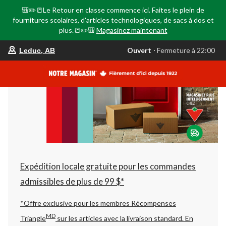
🎒✏️📒Le Retour en classe commence ici. Faites le plein de
fournitures scolaires, d'articles technologiques, de sacs à dos et
plus.📒✏️🎒
Magasinez maintenant
votre
Ouvert
⋅ Fermeture à 22:00
Leduc, AB
magasin
préféré
est
Leduc,
AB,
courament
Ouvert,
Fermeture
à
à
22:00
cliquer
pour
changer
Expédition locale gratuite pour les commandes
admissibles de plus de 99 $*
*Offre exclusive pour les membres Récompenses
MD
Triangle
sur les articles avec la livraison standard.
En