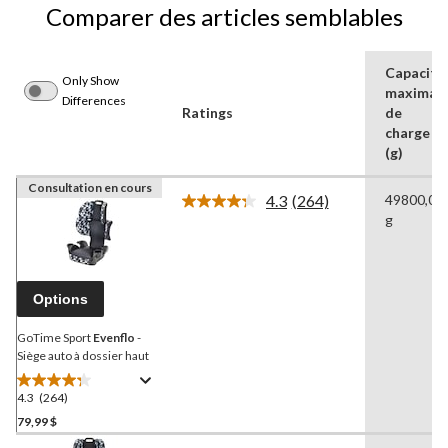
Comparer des articles semblables
Capacité
Only Show
maximal
Differences
Ratings
de
charge
(g)
Consultation en cours
4.3
(264)
49800,00
Lire
g
les
264
commentaires.
Lien
vers
Options
la
même
page.
GoTime Sport
Evenflo
-
Siège auto à dossier haut
4.3
(264)
4.3
étoile(s)
79,99 $
sur