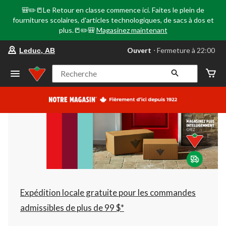
🎒✏️📒Le Retour en classe commence ici. Faites le plein de
fournitures scolaires, d'articles technologiques, de sacs à dos et
plus.📒✏️🎒
Magasinez maintenant
votre
Ouvert
⋅ Fermeture à 22:00
Leduc, AB
magasin
préféré
est
Recherche
Leduc,
AB,
courament
Ouvert,
Fermeture
à
à
22:00
cliquer
pour
changer
Expédition locale gratuite pour les commandes
admissibles de plus de 99 $*