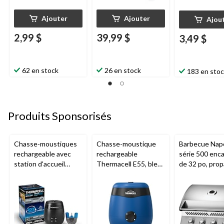
Ajouter
Ajouter
Ajou
2,99 $
39,99 $
3,49 $
62 en stock
26 en stock
183 en sto
Produits Sponsorisés
Chasse-moustiques
Chasse-moustique
Barbecue Nap
rechargeable avec
rechargeable
série 500 enca
station d'accueil
Thermacell E55, bleu
de 32 po, prop
Thermacell E65,
royal
acier inoxydab
charbon