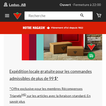
votre
Ouvert
⋅ Fermeture à 22:00
Leduc, AB
magasin
préféré
est
Recherche
Leduc,
AB,
courament
Ouvert,
Fermeture
à
à
22:00
cliquer
pour
changer
Expédition locale gratuite pour les commandes
admissibles de plus de 99 $*
*Offre exclusive pour les membres Récompenses
MD
Triangle
sur les articles avec la livraison standard.
En
savoir plus