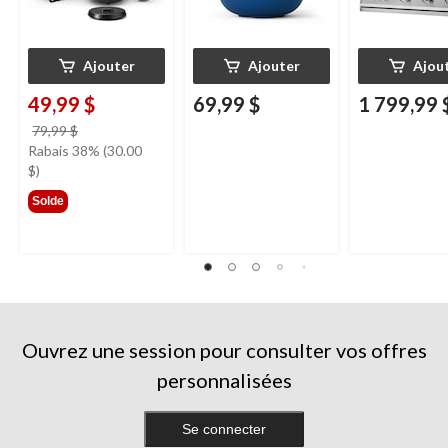
Ajouter
Ajouter
Ajou
49,99 $
69,99 $
1 799,99 
prix
79,99 $
était
Rabais 38% (30.00
79,99 $
$)
Solde
Ouvrez une session pour consulter vos offres
personnalisées
Se connecter