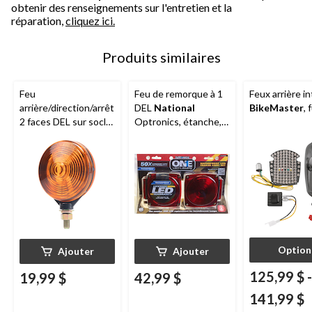
obtenir des renseignements sur l'entretien et la
réparation,
cliquez ici.
Produits similaires
Feu
Feu de remorque à 1
Feux arrière i
arrière/direction/arrêt
DEL
National
BikeMaster
,
2 faces DEL sur socle
Optronics, étanche,
Hopkins Towing
rouge
Solution
,
ambre/rouge
Option
Ajouter
Ajouter
125,99 $
-
19,99 $
42,99 $
141,99 $