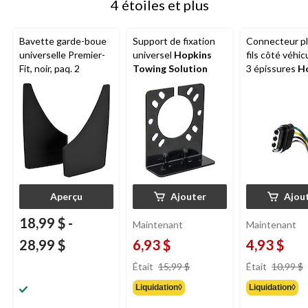
4 étoiles et plus
Bavette garde-boue
Support de fixation
Connecteur pl
universelle Premier-
universel
Hopkins
fils côté véhic
Fit, noir, paq. 2
Towing Solution
3 épissures
H
Towing Solut
po
Aperçu
Ajouter
Ajou
18,99 $
-
Maintenant
Maintenant
28,99 $
6,93 $
4,93 $
prix
Était
15,99 $
Était
10,99 $
était
Liquidation◊
Liquidation◊
15,99 $