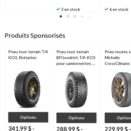
3 en stock
6 en stock
Produits Sponsorisés
Pneu tout-terrain T/A
Pneu tout-terrain
Pneu toutes s
KO3, flottation
BFGoodrich T/A KO3
Michelin
pour camionnettes et
CrossClimate 
VUS
véhicules de 
et multisegm
Options
Options
Option
341,99 $
-
288,99 $
-
229,99 $
-