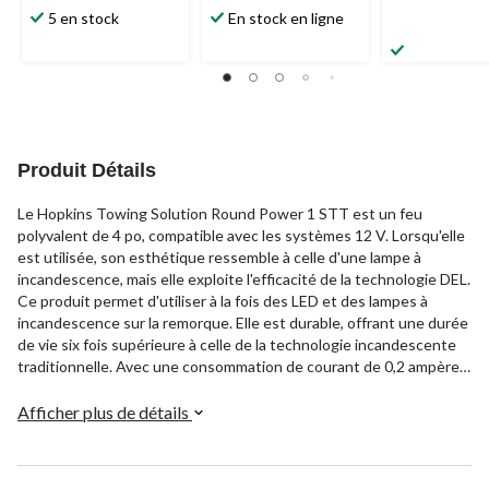
5 en stock
En stock en ligne
Produit Détails
Le Hopkins Towing Solution Round Power 1 STT est un feu
polyvalent de 4 po, compatible avec les systèmes 12 V. Lorsqu'elle
est utilisée, son esthétique ressemble à celle d'une lampe à
incandescence, mais elle exploite l'efficacité de la technologie DEL.
Ce produit permet d'utiliser à la fois des LED et des lampes à
incandescence sur la remorque. Elle est durable, offrant une durée
de vie six fois supérieure à celle de la technologie incandescente
traditionnelle. Avec une consommation de courant de 0,2 ampère,
il s'agit d'un choix économe en énergie. Sa taille compacte de 10
cm en fait un choix pratique pour les différents besoins des
Afficher plus de détails
véhicules de remorquage.