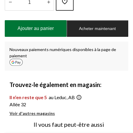
Quantité
mise
à
Ajouter au panier
Acheter maintenant
jour
à
1
Nouveaux paiements numériques disponibles à la page de
paiement
Trouvez-le également en magasin:
Il n’en reste que 5
au Leduc, AB
Allée 32
Voir d'autres magasins
Il vous faut peut-être aussi