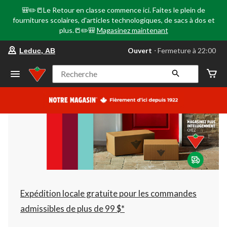
🎒✏️📒Le Retour en classe commence ici. Faites le plein de
fournitures scolaires, d'articles technologiques, de sacs à dos et
plus.📒✏️🎒
Magasinez maintenant
votre
Ouvert
⋅ Fermeture à 22:00
Leduc, AB
magasin
préféré
est
Recherche
Leduc,
AB,
courament
Ouvert,
Fermeture
à
à
22:00
cliquer
pour
changer
Expédition locale gratuite pour les commandes
admissibles de plus de 99 $*