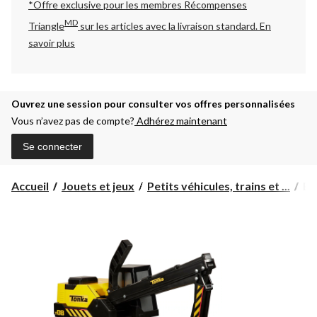
*Offre exclusive pour les membres Récompenses
MD
Triangle
sur les articles avec la livraison standard.
En
savoir plus
Ouvrez une session pour consulter vos offres personnalisées
Vous n’avez pas de compte?
Adhérez maintenant
Se connecter
Ex
Accueil
Jouets et jeux
Petits véhicules, trains et ...
Ex
To
en
aci