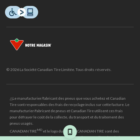
© 2026 La Société Canadian Tire Limitée. Tous droits réservés.
△Le manufacturier/fabricant des pneus que vous achetez et Canadian
Tire sont responsables des frais de recyclage inclus sur cette facture. Le
manufacturier/fabricant de pneus et Canadian Tire utilisent ces frais
pour défrayer le coût de la collecte, du transport et du traitement des
pneus usagés.
MD
CANADIAN TIRE
et le logo du triangle CANADIAN TIRE sont des
marques de commerce déposées de la Société Canadian Tire Limitée.