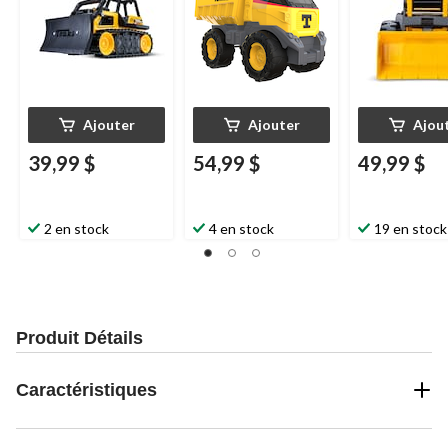
Ajouter
Ajouter
Ajou
39,99 $
54,99 $
49,99 $
2 en stock
4 en stock
19 en stock
Produit Détails
Caractéristiques