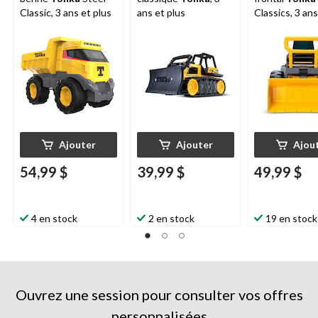
Classic, 3 ans et plus
ans et plus
Classics, 3 ans
Ajouter
Ajouter
Ajou
54,99 $
39,99 $
49,99 $
4 en stock
2 en stock
19 en stock
Ouvrez une session pour consulter vos offres
personnalisées