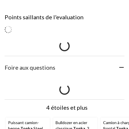
Points saillants de l'evaluation
Foire aux questions
4 étoiles et plus
Puissant camion-
Bulldozer en acier
Camion à cha
benne
Tonka
Steel
classique
Tonka
, 3
frontal
Tonka