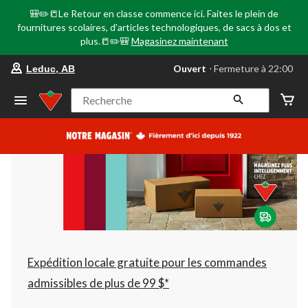
🎒✏️📒Le Retour en classe commence ici. Faites le plein de
fournitures scolaires, d'articles technologiques, de sacs à dos et
plus.📒✏️🎒
Magasinez maintenant
votre
Ouvert
⋅ Fermeture à 22:00
Leduc, AB
magasin
préféré
est
Recherche
Leduc,
AB,
courament
Ouvert,
Fermeture
à
à
22:00
cliquer
pour
changer
Expédition locale gratuite pour les commandes
admissibles de plus de 99 $*