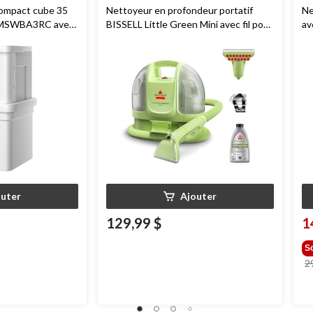
compact cube 35
Nettoyeur en profondeur portatif
Ne
5MSWBA3RC avec
BISSELL Little Green Mini avec fil pour
av
r la maison et le
tapis et tissus d'ameublement
ENERGY STAR, blanc
outer
Ajouter
129,99 $
1
S
2