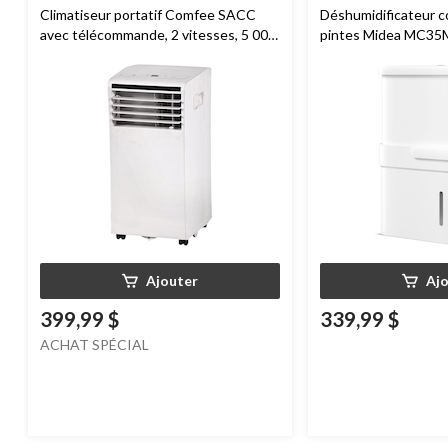
Climatiseur portatif Comfee SACC
Déshumidificateur 
avec télécommande, 2 vitesses, 5 000
pintes Midea MC3
BTU, blanc
Wi-Fi intelligent pou
sous-sol, certifié 
Ajouter
Aj
399,99 $
339,99 $
ACHAT SPÉCIAL