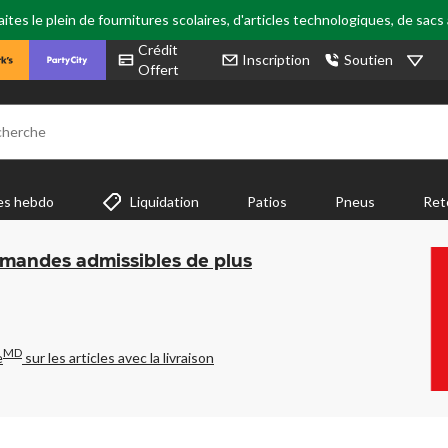
tes le plein de fournitures scolaires, d'articles technologiques, de sacs
Crédit
Inscription
Soutien
Offert
cherche
es hebdo
Liquidation
Patios
Pneus
Ret
mmandes admissibles de plus
MD
e
sur les articles avec la livraison