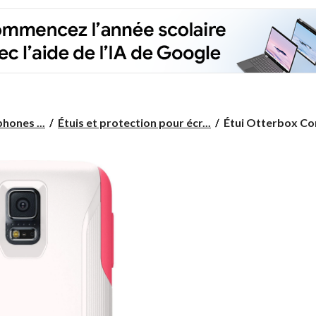
Étui
hones ...
Étuis et protection pour écr...
Étui Otterbox Co
Otterbox
Commuter
pour
Samsung
Galaxy
S5,
rose