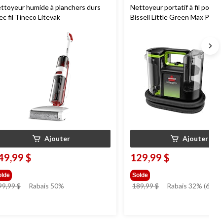
ttoyeur humide à planchers durs
Nettoyeur portatif à fil pour t
ec fil Tineco Litevak
Bissell Little Green Max Pet
Ajouter
Ajouter
49,99 $
129,99 $
olde
Solde
prix
prix
99,99 $
Rabais 50%
189,99 $
Rabais 32% (60.00
était
était
299,99 $
189,99 $