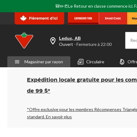
🎒✏️📒Le Retour en classe commence ici. Fai
Leduc, AB
Re
votre
Ouvert
⋅ Fermeture à 22:00
magasin
préféré
est
Magasiner par rayon
Circulaire
Offr
Leduc,
AB,
courament
Ouvert,
Expédition locale gratuite pour les co
Fermeture
à
de 99 $*
à
22:00
cliquer
pour
*Offre exclusive pour les membres Récompenses Triangl
changer
standard.
En savoir plus