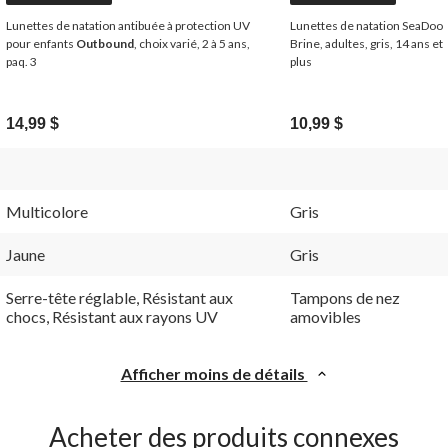
Lunettes de natation antibuée à protection UV
Lunettes de natation SeaDoo
pour enfants
Outbound
, choix varié, 2 à 5 ans,
Brine, adultes, gris, 14 ans et
paq. 3
plus
14,99 $
10,99 $
Multicolore
Gris
Jaune
Gris
Serre-tête réglable, Résistant aux
Tampons de nez
chocs, Résistant aux rayons UV
amovibles
Afficher moins de détails
Acheter des produits connexes