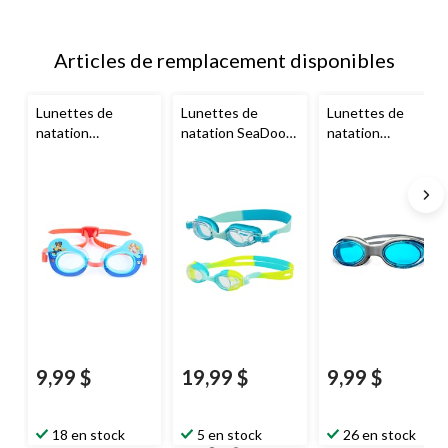
Articles de remplacement disponibles
Lunettes de
Lunettes de
Lunettes de
natation
natation SeaDoo,
natation
Swimways
jeunes, bleu, paq.
Outbound
, bleu,
Pat'Patrouille,
2
14 ans et plus
enfants, bleu pâle
9,99 $
19,99 $
9,99 $
18 en stock
5 en stock
26 en stock