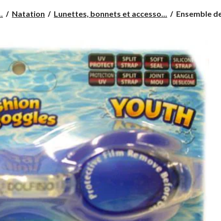
Ensemble
.
Natation
Lunettes, bonnets et accesso...
Ensemble de
de
natation,
jeune