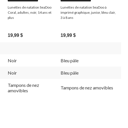
Lunettes de natation SeaDoo
Lunettes de natation SeaDoo à
Coral, adultes, noir, 14 ans et
imprimé graphique, junior, bleu clair,
plus
3 à 8 ans
19,99 $
19,99 $
Noir
Bleu pâle
Noir
Bleu pâle
Tampons de nez
Tampons de nez amovibles
amovibles