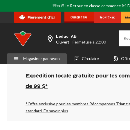
🎒✏️📒Le Retour en classe commence ici. Fai
Leduc, AB
Re
votre
Ouvert
⋅ Fermeture à 22:00
magasin
préféré
est
Magasiner par rayon
Circulaire
Offr
Leduc,
AB,
courament
Ouvert,
Expédition locale gratuite pour les co
Fermeture
à
de 99 $*
à
22:00
cliquer
pour
*Offre exclusive pour les membres Récompenses Triangl
changer
standard.
En savoir plus