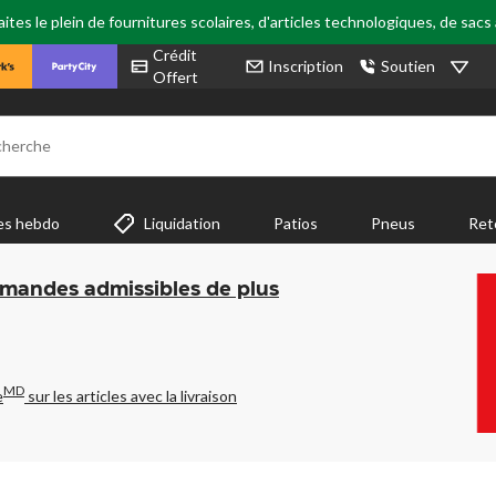
tes le plein de fournitures scolaires, d'articles technologiques, de sacs
Crédit
Inscription
Soutien
Offert
cherche
es hebdo
Liquidation
Patios
Pneus
Ret
mmandes admissibles de plus
MD
e
sur les articles avec la livraison