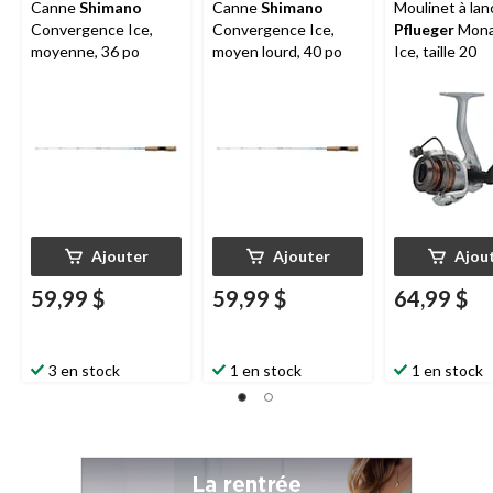
Canne
Shimano
Canne
Shimano
Moulinet à lan
Convergence Ice,
Convergence Ice,
Pflueger
Mona
moyenne, 36 po
moyen lourd, 40 po
Ice, taille 20
Ajouter
Ajouter
Ajou
59,99 $
59,99 $
64,99 $
3 en stock
1 en stock
1 en stock