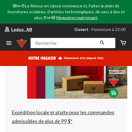
🎒✏️📒Le Retour en classe commence ici. Faites le plein de
fournitures scolaires, d'articles technologiques, de sacs à dos et
plus.📒✏️🎒
Magasinez maintenant
votre
Ouvert
⋅ Fermeture à 22:00
Leduc, AB
magasin
préféré
est
Recherche
Leduc,
AB,
courament
Ouvert,
Fermeture
à
à
22:00
cliquer
pour
changer
Expédition locale gratuite pour les commandes
admissibles de plus de 99 $*