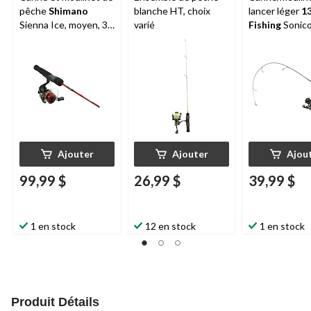
pêche
Shimano
blanche HT, choix
lancer léger
1
Sienna Ice, moyen, 36
varié
Fishing
Sonico
po
28 po, moy
Ajouter
Ajouter
Ajou
99,99 $
26,99 $
39,99 $
1 en stock
12 en stock
1 en stock
Produit Détails