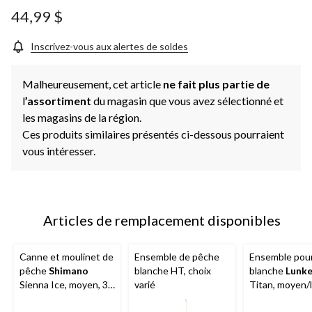
44,99 $
Inscrivez-vous aux alertes de soldes
Malheureusement, cet article
ne fait plus partie de
l
’assortiment
du magasin que vous avez sélectionné et
les magasins de la région.
Ces produits similaires présentés ci-dessous pourraient
vous intéresser.
Articles de remplacement disponibles
Canne et moulinet de
Ensemble de pêche
Ensemble pou
pêche
Shimano
blanche HT, choix
blanche
Lunke
Sienna Ice, moyen, 36
varié
Titan, moyen/l
po
24 po