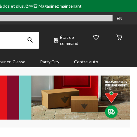
 à dos et plus.📒✏️🎒
Magasinez maintenant
EN
État de
command
our en Classe
Party City
Centre-auto