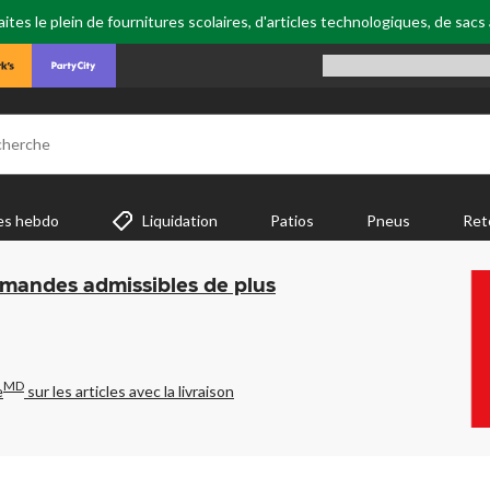
tes le plein de fournitures scolaires, d'articles technologiques, de sacs
cherche
es hebdo
Liquidation
Patios
Pneus
Ret
mmandes admissibles de plus
MD
e
sur les articles avec la livraison