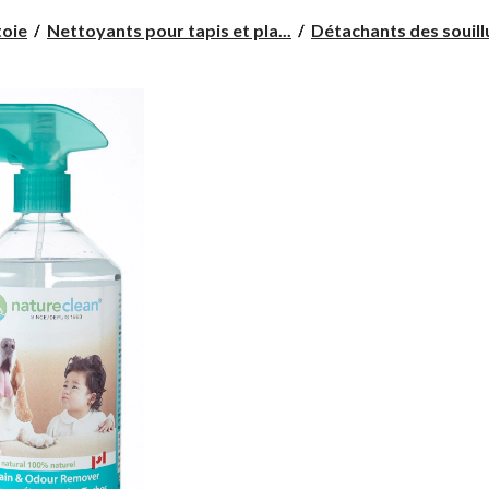
toie
Nettoyants pour tapis et pla...
Détachants des souillu