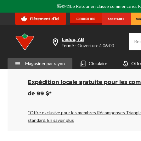
🎒✏️📒Le Retour en classe commence ici. Fai
Leduc, AB
Re
votre
Fermé
⋅ Ouverture à 06:00
magasin
préféré
est
Magasiner par rayon
Circulaire
Offr
Leduc,
AB,
courament
Fermé,
Expédition locale gratuite pour les co
Ouverture
à
de 99 $*
à
06:00
cliquer
pour
*Offre exclusive pour les membres Récompenses Triangl
changer
standard.
En savoir plus