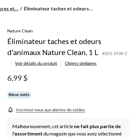
Éliminateur
res et...
Éliminateur taches et odeurs...
taches
et
odeurs
Nature Clean
d'animaux
Nature
Éliminateur taches et odeurs
Clean,
1
d'animaux Nature Clean, 1 L
#053-2938-2
L
Voir détails du produit
Objets similaires
6,99 $
Mieux notés
Inscrivez-vous aux alertes de soldes
Malheureusement, cet article
ne fait plus partie de
l
’assortiment
du magasin que vous avez sélectionné