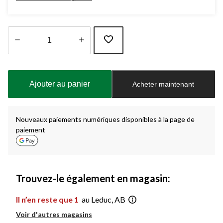
Quantité
mise
à
Ajouter au panier
Acheter maintenant
jour
à
1
Nouveaux paiements numériques disponibles à la page de
paiement
Trouvez-le également en magasin:
Il n’en reste que 1
au Leduc, AB
Voir d'autres magasins