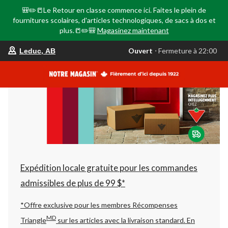
🎒✏️📒Le Retour en classe commence ici. Faites le plein de
fournitures scolaires, d'articles technologiques, de sacs à dos et
plus.📒✏️🎒
Magasinez maintenant
votre
Ouvert
⋅ Fermeture à 22:00
Leduc, AB
magasin
préféré
est
Leduc,
AB,
courament
Ouvert,
Fermeture
à
à
22:00
cliquer
pour
changer
Expédition locale gratuite pour les commandes
admissibles de plus de 99 $*
*Offre exclusive pour les membres Récompenses
MD
Triangle
sur les articles avec la livraison standard.
En