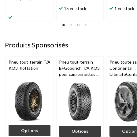
15 en stock
1 en stock
Produits Sponsorisés
Pneu tout-terrain T/A
Pneu tout-terrain
Pneu toute sa
KO3, flottation
BFGoodrich T/A KO3
Continental
pour camionnettes et
UltimateCont
VUS
pour véhicule
tourisme et
multisegment
Options
Options
Option