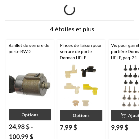
4 étoiles et plus
Barillet de serrure de
Pinces de liaison pour
Vis pour garni
porte BWD
serrure de porte
portière Dorm
Dorman HELP
HELP, paq. 24
Options
Options
Ajou
24,98 $
-
7,99 $
9,99 $
100,99 $