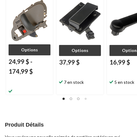
droite
Options
Options
Option
24,99 $
-
37,99 $
16,99 $
174,99 $
7 en stock
5 en stock
Produit Détails
Vous voulez une nouvelle poignée de portière extérieure qui