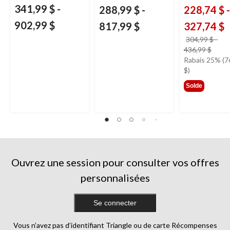
341,99 $
-
288,99 $
-
228,74 $
-
902,99 $
817,99 $
327,74 $
304,99 $
-
prix
436,99 $
était
Rabais 25% (7
à
$)
parti
Solde
de
304,
Ouvrez une session pour consulter vos offres
personnalisées
Se connecter
Vous n’avez pas d’identifiant Triangle ou de carte Récompenses