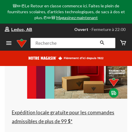
🎒✏️📒Le Retour en classe commence ici. Faites le plein de
fournitures scolaires, d'articles technologiques, de sacs à dos et
plus.📒✏️🎒
Magasinez maintenant
votre
Ouvert
⋅ Fermeture à 22:00
Leduc, AB
magasin
préféré
est
Recherche
Leduc,
AB,
courament
Ouvert,
Fermeture
à
à
22:00
cliquer
pour
changer
Expédition locale gratuite pour les commandes
admissibles de plus de 99 $*