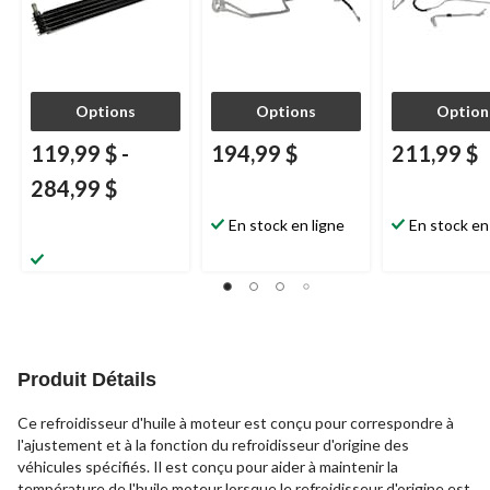
Options
Options
Option
119,99 $
-
194,99 $
211,99 $
284,99 $
En stock en ligne
En stock en
Produit Détails
Ce refroidisseur d'huile à moteur est conçu pour correspondre à
l'ajustement et à la fonction du refroidisseur d'origine des
véhicules spécifiés. Il est conçu pour aider à maintenir la
température de l'huile moteur lorsque le refroidisseur d'origine est