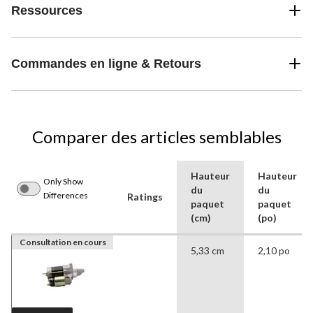
Ressources
Commandes en ligne & Retours
Comparer des articles semblables
Hauteur
Hauteur
Only Show
du
du
Differences
Ratings
paquet
paquet
(cm)
(po)
Consultation en cours
5,33 cm
2,10 po