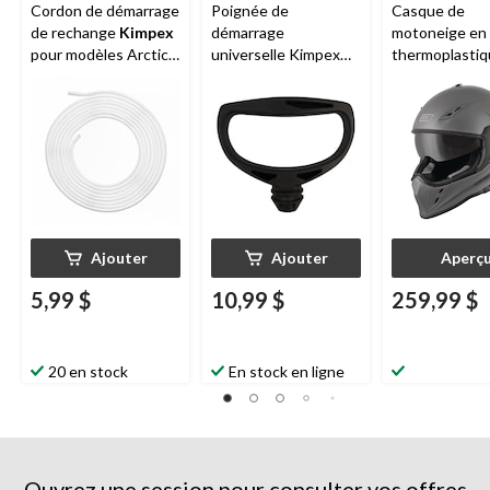
Cordon de démarrage
Poignée de
Casque de
de rechange
Kimpex
démarrage
motoneige en
pour modèles Arctic
universelle Kimpex
thermoplasti
Cat et Yamaha, 10 pi
Bombardier, noir
Origine
Venat
visière électri
adultes, choix
tailles
Ajouter
Ajouter
Aperç
5,99 $
10,99 $
259,99 $
20 en stock
En stock en ligne
Ouvrez une session pour consulter vos offres