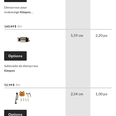
Démarreur pour
motoneige
Kimpex
,
Yamaha
160,49 $
Et+
5,59 cm
2,20 po
Options
Solénoïde de démarreur
Kimpex
52,99 $
Et+
2,54 cm
1,00 po
Options