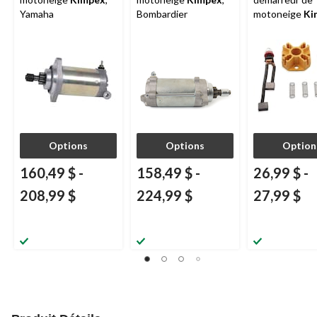
Yamaha
Bombardier
motoneige
Ki
Options
Options
Option
160,49 $
-
158,49 $
-
26,99 $
-
208,99 $
224,99 $
27,99 $