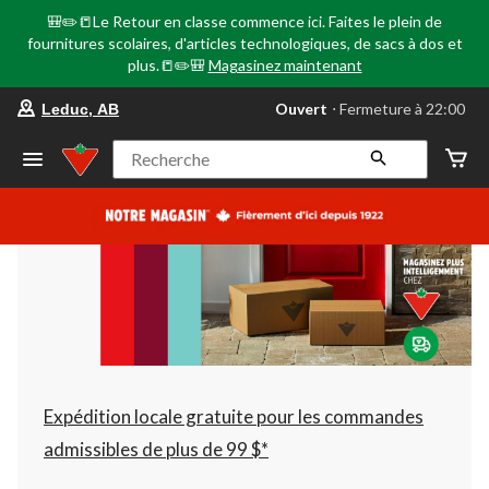
🎒✏️📒Le Retour en classe commence ici. Faites le plein de
fournitures scolaires, d'articles technologiques, de sacs à dos et
plus.📒✏️🎒
Magasinez maintenant
votre
Ouvert
⋅ Fermeture à 22:00
Leduc, AB
magasin
préféré
est
Recherche
Leduc,
AB,
courament
Ouvert,
Fermeture
à
à
22:00
cliquer
pour
changer
Expédition locale gratuite pour les commandes
admissibles de plus de 99 $*