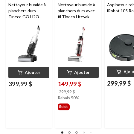
Nettoyeur humide à
Nettoyeur humide à
Aspirateur-ro
planchers durs
planchers durs avec
iRobot 105 R
Tineco GO H2O
fil Tineco Litevak
HammerHead
Ajou
Ajouter
Ajouter
299,99 $
399,99 $
149,99 $
prix
299,99 $
était
Rabais 50%
299,99 $
Solde