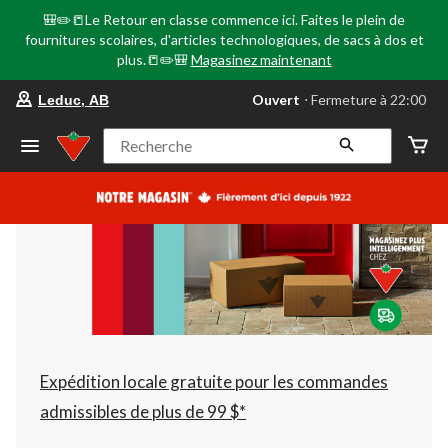
🎒✏️📒Le Retour en classe commence ici. Faites le plein de
fournitures scolaires, d'articles technologiques, de sacs à dos et
plus.📒✏️🎒
Magasinez maintenant
votre
Ouvert
⋅ Fermeture à 22:00
Leduc, AB
magasin
préféré
est
Recherche
Leduc,
AB,
courament
Ouvert,
Fermeture
à
à
22:00
cliquer
pour
changer
Expédition locale gratuite pour les commandes
admissibles de plus de 99 $*