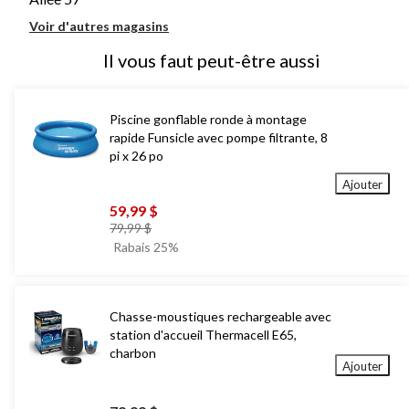
Voir d'autres magasins
Il vous faut peut-être aussi
Piscine gonflable ronde à montage
rapide Funsicle avec pompe filtrante, 8
pi x 26 po
Ajouter
59,99 $
prix
79,99 $
était
Rabais 25%
79,99 $
Chasse-moustiques rechargeable avec
station d'accueil Thermacell E65,
charbon
Ajouter