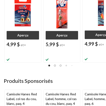
Aperç
Aperçu
Aperçu
4,99 $
4,99 $
5,99 $
et+
et+
et+
Produits Sponsorisés
Camisole Hanes Red
Camisole Hanes Red
Camisole Han
Label, col ras du cou,
Label, homme, col ras
Label, homme, 
blanc, paq. 4
du cou, blanc, paq. 4
paq. 6