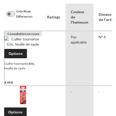
Only Show
Couleur
Dimensio
Differences
Ratings
de
de l'articl
l'hameçon
Consultation en cours
Pas
N° 4
applicable
Options
Cuiller tournante
Etic
,
feuille de saule
4,99 $
-
-
Options