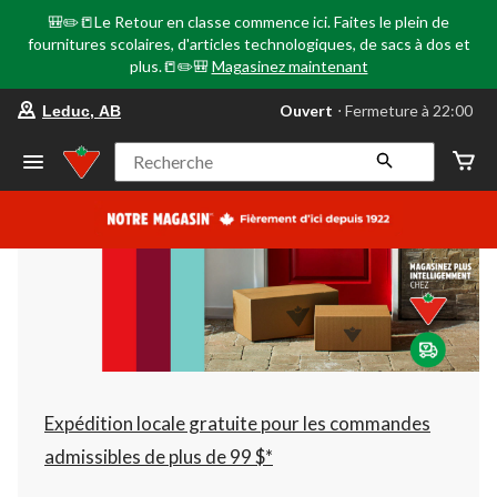
🎒✏️📒Le Retour en classe commence ici. Faites le plein de
fournitures scolaires, d'articles technologiques, de sacs à dos et
plus.📒✏️🎒
Magasinez maintenant
votre
Ouvert
⋅ Fermeture à 22:00
Leduc, AB
magasin
préféré
est
Recherche
Leduc,
AB,
courament
Ouvert,
Fermeture
à
à
22:00
cliquer
pour
changer
Expédition locale gratuite pour les commandes
admissibles de plus de 99 $*