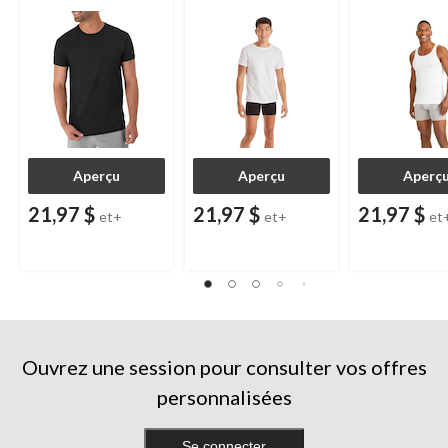
Aperçu
Aperçu
Aperç
21,97 $
21,97 $
21,97 $
et+
et+
et
Ouvrez une session pour consulter vos offres
personnalisées
Se connecter