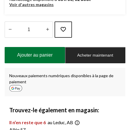
Voir d'autres magasins
Quantité
mise
à
Ajouter au panier
Acheter maintenant
jour
à
1
Nouveaux paiements numériques disponibles à la page de
paiement
Trouvez-le également en magasin:
Il n’en reste que 6
au Leduc, AB
Allée 57