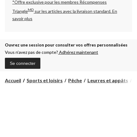
*Offre exclusive pour les membres Récompenses
MD
Triangle
sur les articles avec la livraison standard.
En
savoir plus
Ouvrez une session pour consulter vos offres personnalisées
Vous n’avez pas de compte?
Adhérez maintenant
Se connecter
Accueil
Sports et loisirs
Pêche
Leurres et appâts
C