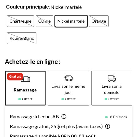
Nickel martelé
Couleur principale:
Chartreuse
Cuivre
Nickel martelé
Orange
Rouge/Blanc
Achetez-le en ligne :
Gratuit
Livraison le même
Livraison à
Ramassage
jour
domicile
Offert
Offert
Offert
Ramassage à Leduc, AB
6 En stock
Ramassage gratuit, 25 $ et plus (avant taxes)
Ramassage disponible à
08 h 00, 02 août