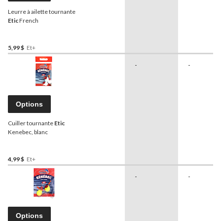
Leurre à ailette tournante
Etic
French
5,99 $
Et+
-
-
Options
Cuiller tournante
Etic
Kenebec, blanc
4,99 $
Et+
-
-
Options