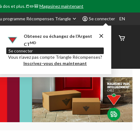
 à dos et plus.📒✏️🎒
Magasinez maintenant
u programme Récompenses Triangle
Se connecter
EN
Obtenez ou échangez de l’Argent
État de
MD
CT
command
Se connecter
Vous n’avez pas compte Triangle Récompenses?
our en Classe
Party City
Centre-auto
Inscrivez-vous des maintenant