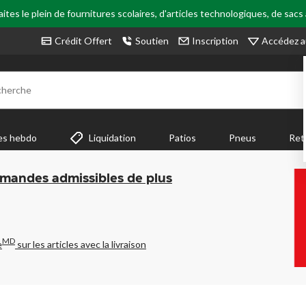
tes le plein de fournitures scolaires, d'articles technologiques, de sacs
Accédez a
Crédit Offert
Soutien
Inscription
cherche
es hebdo
Liquidation
Patios
Pneus
Ret
mmandes admissibles de plus
MD
e
sur les articles avec la livraison