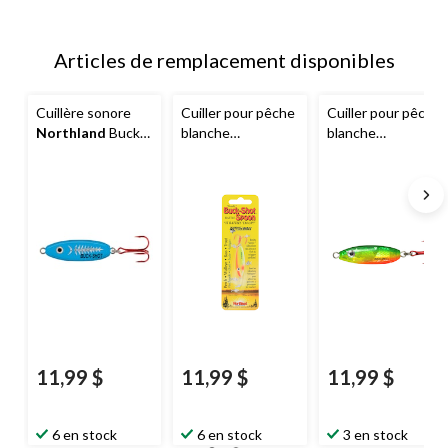
Articles de remplacement disponibles
Cuillère sonore
Cuiller pour pêche
Cuiller pour pêche
Northland
Buck-
blanche
blanche
Shot, bleu
Northland
Buck-
Northland
Buck-
exotique
Shot Rattle,
Shot Rattle, 3/8 oz
luminescent, 3/8
tautogue
oz
11,99 $
11,99 $
11,99 $
6 en stock
6 en stock
3 en stock