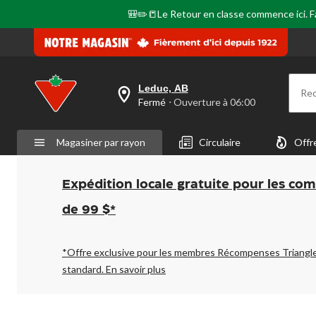
🎒✏️📒Le Retour en classe commence ici. Fai
Leduc, AB
Re
votre
Fermé
⋅ Ouverture à 06:00
magasin
préféré
est
Magasiner par rayon
Circulaire
Offr
Leduc,
AB,
courament
Fermé,
Expédition locale gratuite pour les co
Ouverture
à
de 99 $*
à
06:00
cliquer
pour
*Offre exclusive pour les membres Récompenses Triangl
changer
standard.
En savoir plus