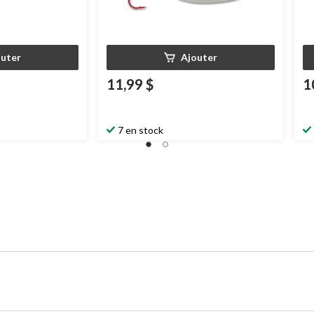
outer
Ajouter
11,99 $
1
7 en stock