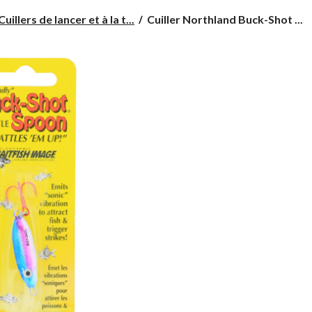
Cuiller
Cuillers de lancer et à la t...
Cuiller Northland Buck-Shot ...
Northland
Buck-
Shot
Rattle,
1/4
oz