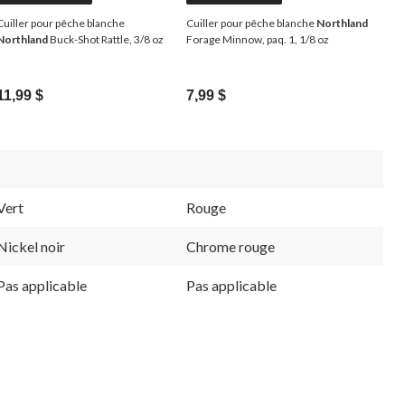
Cuiller pour pêche blanche
Cuiller pour pêche blanche
Northland
Northland
Buck-Shot Rattle, 3/8 oz
Forage Minnow, paq. 1, 1/8 oz
11,99 $
7,99 $
Vert
Rouge
Nickel noir
Chrome rouge
Pas applicable
Pas applicable