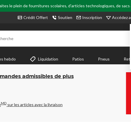
tes le plein de fournitures scolaires, d'articles technologiques, de sacs
Accédez a
Crédit Offert
Soutien
Inscription
cherche
es hebdo
Liquidation
Patios
Pneus
Ret
mmandes admissibles de plus
MD
e
sur les articles avec la livraison