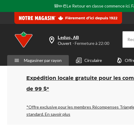
🎒✏️📒Le Retour en classe commence ici. Fai
Leduc, AB
Re
votre
Ouvert
⋅ Fermeture à 22:00
magasin
préféré
est
Magasiner par rayon
Circulaire
Offr
Leduc,
AB,
courament
Ouvert,
Expédition locale gratuite pour les co
Fermeture
à
de 99 $*
à
22:00
cliquer
pour
*Offre exclusive pour les membres Récompenses Triangl
changer
standard.
En savoir plus