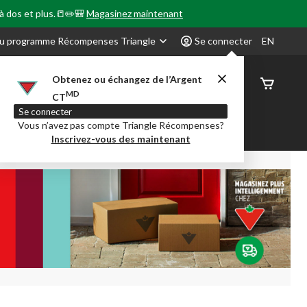
 à dos et plus.📒✏️🎒
Magasinez maintenant
u programme Récompenses Triangle
Se connecter
EN
Obtenez ou échangez de l’Argent
État de
MD
CT
command
Se connecter
Vous n’avez pas compte Triangle Récompenses?
our en Classe
Party City
Centre-auto
Inscrivez-vous des maintenant