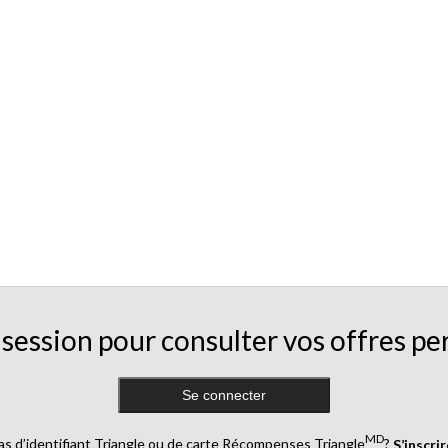
session pour consulter vos offres pe
Se connecter
MD
as d’identifiant Triangle ou de carte Récompenses Triangle
?
S’inscri