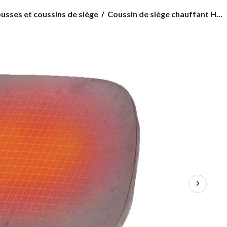
Coussin
usses et coussins de siège
Coussin de siège chauffant H...
de
siège
chauffant
Heatech,
mousse
viscoélastique
et
velours