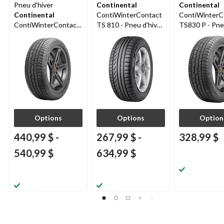
Pneu d'hiver
Continental
Continental
Continental
ContiWinterContact
ContiWinterC
ContiWinterContact
TS 810 - Pneu d'hiver
TS830 P - Pn
TS 830 P avec
pour véhicules de
d'hiver pour v
freinage amélioré
tourisme et
de tourisme e
multisegments
multisegment
Options
Options
Option
440,99 $
-
267,99 $
-
328,99 $
540,99 $
634,99 $