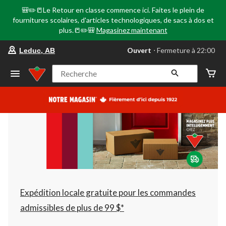
🎒✏️📒Le Retour en classe commence ici. Faites le plein de
fournitures scolaires, d'articles technologiques, de sacs à dos et
plus.📒✏️🎒
Magasinez maintenant
votre
Ouvert
⋅ Fermeture à 22:00
Leduc, AB
magasin
préféré
est
Recherche
Leduc,
AB,
courament
Ouvert,
Fermeture
à
à
22:00
cliquer
pour
changer
Expédition locale gratuite pour les commandes
admissibles de plus de 99 $*