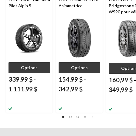
Pilot Alpin 5
Asimmetrico
Bridgestone
B
WS90 pour vé
de tourisme e
utilitaires
multisegment
liquidation
Options
Options
Option
339,99 $
-
154,99 $
-
160,99 $
-
1 111,99 $
342,99 $
349,99 $