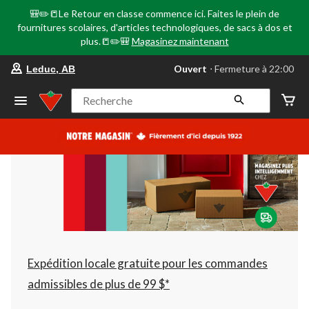
🎒✏️📒Le Retour en classe commence ici. Faites le plein de
fournitures scolaires, d'articles technologiques, de sacs à dos et
plus.📒✏️🎒
Magasinez maintenant
votre
Ouvert
⋅ Fermeture à 22:00
Leduc, AB
magasin
préféré
est
Recherche
Leduc,
AB,
courament
Ouvert,
Fermeture
à
à
22:00
cliquer
pour
changer
Expédition locale gratuite pour les commandes
admissibles de plus de 99 $*