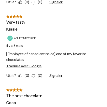
Utile?
(0)
(0)
Signaler
5 étoile(s) sur 5.
Very tasty
Kissie
ACHETEUR VÉRIFIÉ
il y a 6 mois
[Employee of canadiantire-ca] one of my favorite
chocolates
Traduire avec Google
Utile?
(0)
(0)
Signaler
5 étoile(s) sur 5.
The best chocolate
Coco