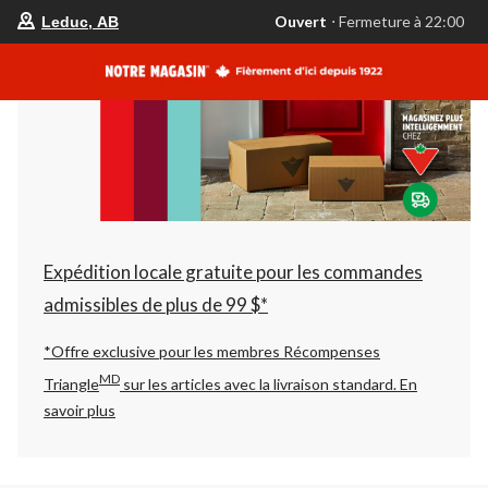
votre
Ouvert
⋅ Fermeture à 22:00
Leduc, AB
magasin
préféré
est
Leduc,
AB,
courament
Ouvert,
Fermeture
à
à
22:00
cliquer
pour
changer
Expédition locale gratuite pour les commandes
admissibles de plus de 99 $*
*Offre exclusive pour les membres Récompenses
MD
Triangle
sur les articles avec la livraison standard.
En
savoir plus