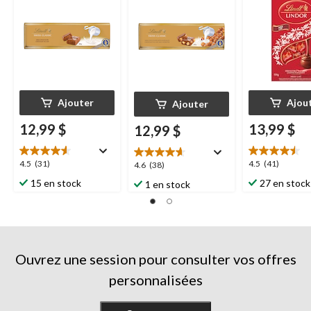
Ajouter
Ajou
Ajouter
12,99 $
13,99 $
12,99 $
4.5
4.5
4.5
(31)
4.5
(41)
4.6
4.6
(38)
étoile(s)
étoile(s)
étoile(s)
15 en stock
27 en stock
1 en stock
sur
sur
sur
5.
5.
5.
31
41
38
évaluations
évaluations
évaluations
Ouvrez une session pour consulter vos offres
personnalisées