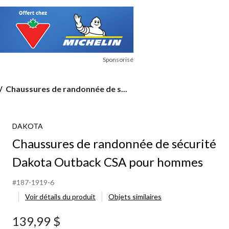
Sponsorisé
Chaussures
Chaussures de randonnée de s...
de
randonnée
de
DAKOTA
sécurité
Dakota
Chaussures de randonnée de sécurité
Outback
CSA
Dakota Outback CSA pour hommes
pour
hommes
#187-1919-6
Voir détails du produit
Objets similaires
139,99 $