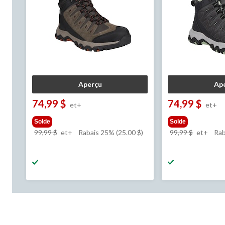
Aperçu
Ap
74,99 $
74,99 $
et+
et+
Solde
Solde
prix
prix
99,99 $
et+
Rabais 25% (25.00 $)
99,99 $
et+
Rab
était
était
à
à
partir
partir
de
de
99,99 $
99,99