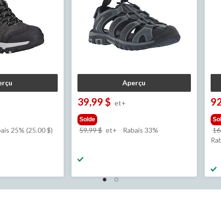
erçu
Aperçu
39,99 $
92
et+
Solde
So
prix
ais 25% (25.00 $)
59,99 $
et+
Rabais 33%
16
était
Rab
à
partir
de
 $
59,99 $