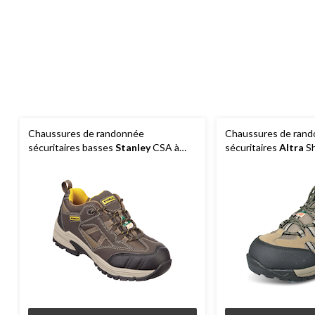
Chaussures de randonnée
Chaussures de ran
sécuritaires basses
Stanley
CSA à
sécuritaires
Altra
Sh
bouts en acier pour hommes,
en acier à coupe ba
protection aux talons et aux orteils,
protection aux talons
brun
brun