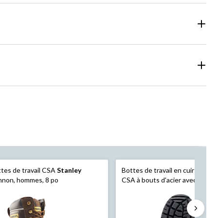
tes de travail CSA
Stanley
Bottes de travail en cuir
Stanle
nnon, hommes, 8 po
CSA à bouts d'acier avec pare-
aux orteils et aux talons, homme
po de hauteur, noir