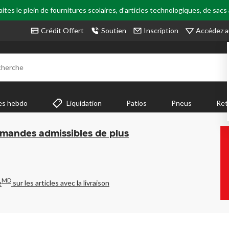
tes le plein de fournitures scolaires, d'articles technologiques, de sacs
Accédez a
Crédit Offert
Soutien
Inscription
cherche
es hebdo
Liquidation
Patios
Pneus
Ret
mmandes admissibles de plus
MD
e
sur les articles avec la livraison