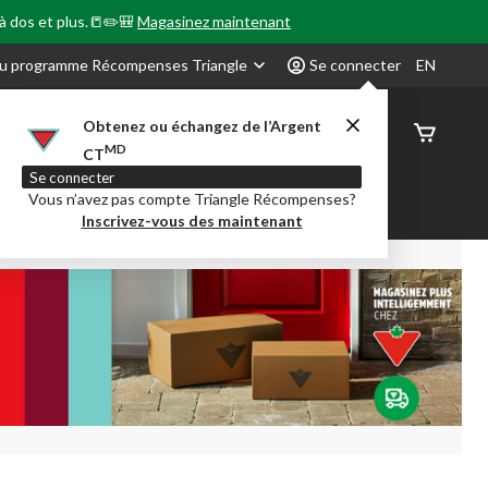
 à dos et plus.📒✏️🎒
Magasinez maintenant
u programme Récompenses Triangle
Se connecter
EN
Obtenez ou échangez de l’Argent
État de
MD
CT
command
Se connecter
Vous n’avez pas compte Triangle Récompenses?
our en Classe
Party City
Centre-auto
Inscrivez-vous des maintenant