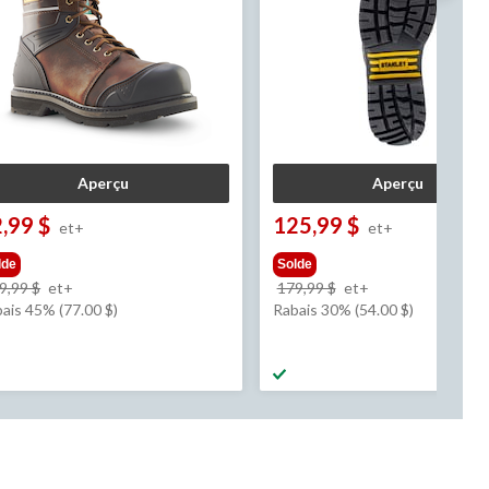
Aperçu
Aperçu
,99 $
125,99 $
et+
et+
lde
Solde
prix
prix
9,99 $
et+
179,99 $
et+
était
était
ais 45% (77.00 $)
Rabais 30% (54.00 $)
à
à
partir
partir
de
de
169,99 $
179,99 $