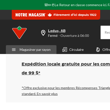
🎒✏️📒Le Retour en classe commence ici. Fai
Leduc, AB
Re
votre
Fermé
⋅ Ouverture à 06:00
magasin
préféré
est
Magasiner par rayon
Circulaire
Offr
Leduc,
AB,
courament
Fermé,
Expédition locale gratuite pour les co
Ouverture
à
de 99 $*
à
06:00
cliquer
pour
*Offre exclusive pour les membres Récompenses Triangl
changer
standard.
En savoir plus