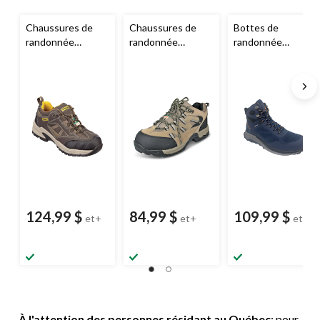
Chaussures de
Chaussures de
Bottes de
randonnée
randonnée
randonnée
sécuritaires
sécuritaires
Altra
légères
Woods
basses
Stanley
Shield CSA à bout
Atlin, hommes,
CSA à bouts en
en acier à coupe
noir
acier pour
basse pour
hommes,
hommes,
protection aux
protection aux
talons et aux
talons et aux
orteils, brun
orteils, brun
124,99 $
84,99 $
109,99 $
et+
et+
et+
À l'attention des personnes résidant au Québec
: pour