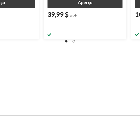
çu
Aperçu
39,99 $
1
et+