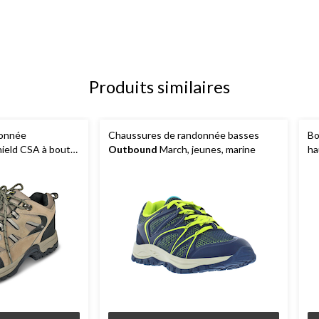
Produits similaires
donnée
Chaussures de randonnée basses
Bo
ield CSA à bout
Outbound
March, jeunes, marine
ha
sse pour hommes,
 et aux orteils,