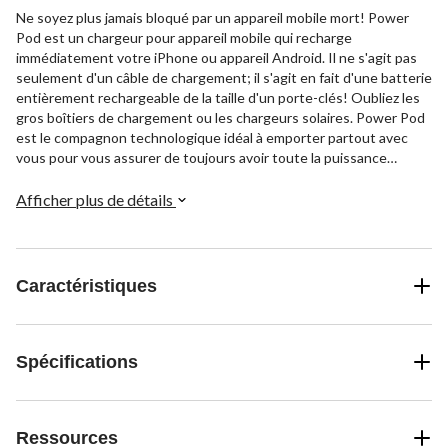
Ne soyez plus jamais bloqué par un appareil mobile mort! Power
Pod est un chargeur pour appareil mobile qui recharge
immédiatement votre iPhone ou appareil Android. Il ne s'agit pas
seulement d'un câble de chargement; il s'agit en fait d'une batterie
entièrement rechargeable de la taille d'un porte-clés! Oubliez les
gros boîtiers de chargement ou les chargeurs solaires. Power Pod
est le compagnon technologique idéal à emporter partout avec
vous pour vous assurer de toujours avoir toute la puissance
supplémentaire dont vous avez besoin. Le bloc d'alimentation est
léger et s'accroche directement sur votre porte-clés, et se
Afficher plus de détails
branche sur votre téléphone sans aucun câble pour que vous ne
soyez plus coincé avec une batterie à plat. Le secret de Power Pod
est le chargeur micro haute vitesse intégré qui offre une
puissance instantanée durant des heures! Fixez-en un à votre
Caractéristiques
porte-clés ou à votre mallette, à votre sac à main ou à votre sac de
sport, il est de la taille parfaite pour s'accrocher sur les sacs à dos
afin que les enfants puissent vous appeler après l'école ou
l'entraînement.
Spécifications
Ressources