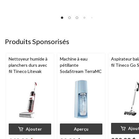
Produits Sponsorisés
Nettoyeur humide à
Machine à eau
Aspirateur bal
planchers durs avec
pétillante
fil Tineco Go S
fil Tineco Litevak
SodaStream TerraMC
Ajou
Ajouter
Aperçu