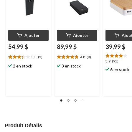
Ajouter
Ajouter
Ajou
54,99 $
89,99 $
39,99 $
3.3
(3)
4.8
(8)
3.3
4.8
3.9
3.9
(95)
étoile(s)
étoile(s)
2 en stock
3 en stock
étoile(s)
6 en stock
sur
sur
sur
5.
5.
5.
3
8
95
évaluations
évaluations
évaluations
Produit Détails