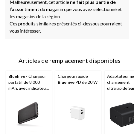
Malheureusement, cet article
ne fait plus partie de
l
’assortiment
du magasin que vous avez sélectionné et
les magasins de la région.
Ces produits similaires présentés ci-dessous pourraient
vous intéresser.
Articles de remplacement disponibles
Bluehive
- Chargeur
Chargeur rapide
Adaptateur mu
portatif de 8 000
Bluehive
PD de 20 W
chargement
mAh, avec indicateur
ultrarapide
Sa
de charge
de 25 W avec
Delivery