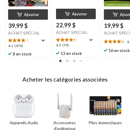
Ajouter
Ajouter
Ajou
22,99 $
39,99 $
19,99 $
ACHAT SPÉCIAL
ACHAT SPÉCIAL
ACHAT SPÉC
4
4.3
4.3
4.3
(79)
4.1
4.1
(473)
étoile(s)
16 en stock
étoile(s)
étoile(s)
13 en stock
8 en stock
sur
sur
sur
5.
5.
5.
20
79
473
évaluations
évaluations
évaluations
Acheter les catégories associées
Appareils Audio
Accessoires
Piles domestiques
d'ordinateur