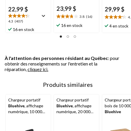
23,99 $
22,99 $
29,99 $
3.8
(16)
4
3.8
4.2
4.3
4.3
(407)
étoile(s)
étoile(s)
16 en stock
4 en stock
étoile(s)
16 en stock
sur
sur
sur
5.
5.
5.
16
24
407
évaluations
évaluations
évaluations
À l'attention des personnes résidant au Québec
: pour
obtenir des renseignements sur l'entretien et la
réparation,
cliquez ici.
Produits similaires
Chargeur portatif
Chargeur portatif
Chargeur port
Bluehive
, affichage
Bluehive
, affichage
bois de 10 00
numérique, 10 000
numérique, 20 000
Bluehive
mAh
mAh