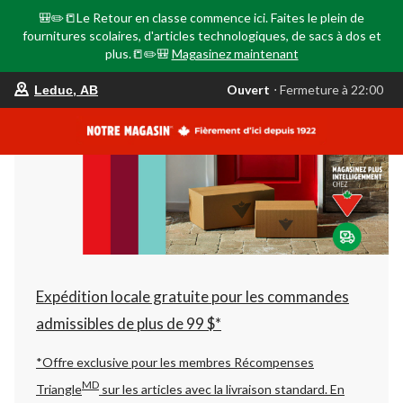
🎒✏️📒Le Retour en classe commence ici. Faites le plein de
fournitures scolaires, d'articles technologiques, de sacs à dos et
plus.📒✏️🎒
Magasinez maintenant
votre
Ouvert
⋅ Fermeture à 22:00
Leduc, AB
magasin
préféré
est
Leduc,
AB,
courament
Ouvert,
Fermeture
à
à
22:00
cliquer
pour
changer
Expédition locale gratuite pour les commandes
admissibles de plus de 99 $*
*Offre exclusive pour les membres Récompenses
MD
Triangle
sur les articles avec la livraison standard.
En