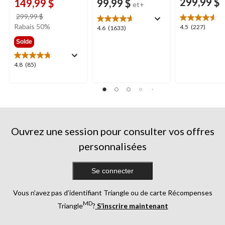
299,99 $
149,99 $
99,99 $
et+
prix
299,99 $
était
Rabais 50%
4.5
4.5
(227)
4.6
4.6
(1633)
299,99 $
étoile(s)
étoile(s)
Solde
sur
sur
5.
5.
4.8
4.8
(85)
227
1633
étoile(s)
évaluations
évaluations
sur
5.
85
évaluations
Ouvrez une session pour consulter vos offres
personnalisées
Se connecter
Vous n’avez pas d’identifiant Triangle ou de carte Récompenses
MD
Triangle
?
S’inscrire maintenant