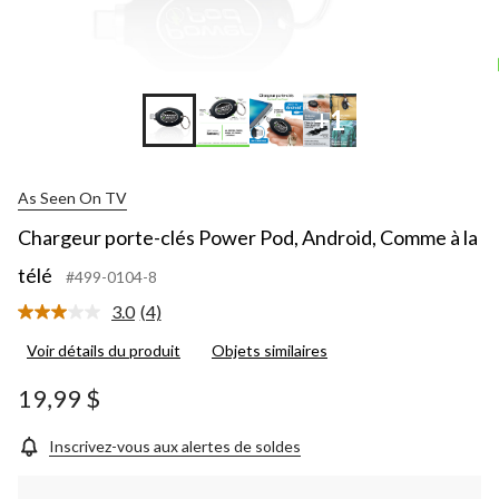
+1
As Seen On TV
Chargeur porte-clés Power Pod, Android, Comme à la
télé
#499-0104-8
3.0
(4)
Lire
les
Voir détails du produit
Objets similaires
4
commentaires.
Lien
19,99 $
vers
la
même
Inscrivez-vous aux alertes de soldes
page.