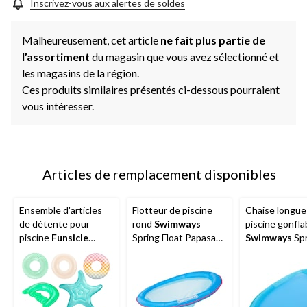
Inscrivez-vous aux alertes de soldes
Malheureusement, cet article
ne fait plus partie de
l
’assortiment
du magasin que vous avez sélectionné et
les magasins de la région.
Ces produits similaires présentés ci-dessous pourraient
vous intéresser.
Articles de remplacement disponibles
Ensemble d'articles
Flotteur de piscine
Chaise longue
de détente pour
rond
Swimways
piscine gonfla
piscine
Funsicle
Spring Float Papasan,
Swimways
Spr
Party Pack, paq. 9
bleu
Float, 66 x 40 