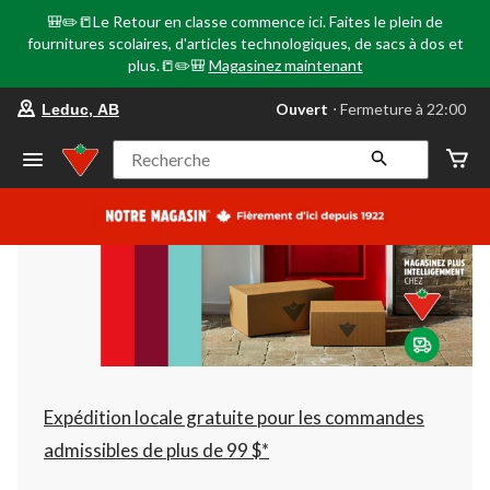
🎒✏️📒Le Retour en classe commence ici. Faites le plein de
fournitures scolaires, d'articles technologiques, de sacs à dos et
plus.📒✏️🎒
Magasinez maintenant
votre
Ouvert
⋅ Fermeture à 22:00
Leduc, AB
magasin
préféré
est
Recherche
Leduc,
AB,
courament
Ouvert,
Fermeture
à
à
22:00
cliquer
pour
changer
Expédition locale gratuite pour les commandes
admissibles de plus de 99 $*