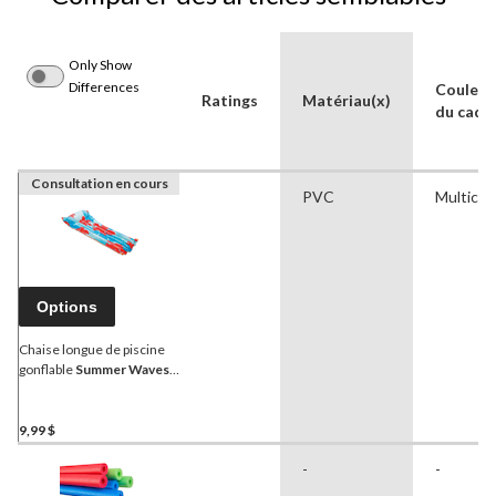
Only Show
Differences
Couleur
Ratings
Matériau(x)
du cadr
Consultation en cours
PVC
Multicol
Options
Chaise longue de piscine
gonflable
Summer Waves
,
Hawaï
9,99 $
-
-