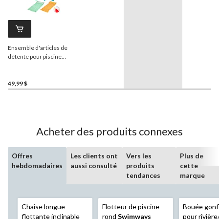
Ensemble d'articles de
détente pour piscine
Funsicle
Party Pack, paq. 9
49,99 $
Acheter des produits connexes
Offres
Les clients ont
Vers les
Plus de
hebdomadaires
aussi consulté
produits
cette
tendances
marque
Chaise longue
Flotteur de piscine
Bouée gonfl
flottante inclinable
rond
Swimways
pour rivière