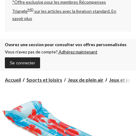
*Offre exclusive pour les membres Récompenses
MD
Triangle
sur les articles avec la livraison standard.
En
savoir plus
Ouvrez une session pour consulter vos offres personnalisées
Vous n’avez pas de compte?
Adhérez maintenant
Se connecter
Accueil
Sports et loisirs
Jeux de plein air
Jeux et jou