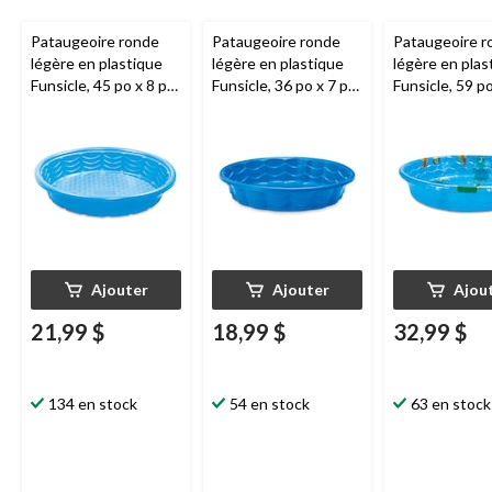
Pataugeoire ronde
Pataugeoire ronde
Pataugeoire r
légère en plastique
légère en plastique
légère en plas
Funsicle, 45 po x 8 po,
Funsicle, 36 po x 7 po,
Funsicle, 59 p
3 ans et plus
3 ans et plus
po, 3 ans et pl
Ajouter
Ajouter
Ajou
21,99 $
18,99 $
32,99 $
134 en stock
54 en stock
63 en stock