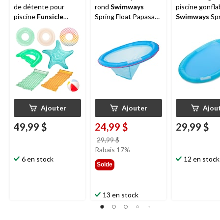
de détente pour
rond
Swimways
piscine gonfla
piscine
Funsicle
Spring Float Papasan,
Swimways
Spr
Party Pack, paq. 9
bleu
Float, 66 x 40 
Ajouter
Ajouter
Ajou
49,99 $
24,99 $
29,99 $
prix
29,99 $
était
Rabais 17%
6 en stock
29,99 $
12 en stock
Solde
13 en stock