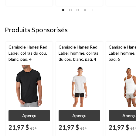
Produits Sponsorisés
Camisole Hanes Red
Camisole Hanes Red
Camisole Han
Label, col ras du cou,
Label, homme, col ras
Label, homme, 
blanc, paq. 4
du cou, blanc, paq. 4
paq. 6
Aperçu
Aperçu
Aperç
21,97 $
21,97 $
21,97 $
et+
et+
et