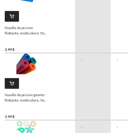
Nouille de piscine
flottante, multicolore, 56
po, choix variés, pour
plage/piscine
2,99 $
-
-
Nouille de piscine géante
flottante, multicolore, 56
po, choix variés, pour
plage/piscine
5,99 $
-
-