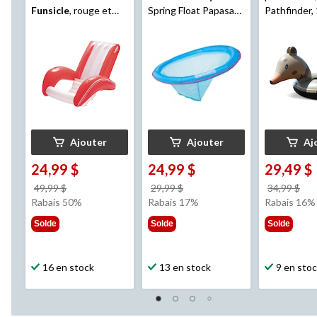
Funsicle
, rouge et
Spring Float Papasan,
Pathfinder, 
blanc, 14 ans et plus
bleu
personne, 
Ajouter
Ajouter
Aj
24,99 $
24,99 $
29,49 $
prix
prix
pri
49,99 $
29,99 $
34,99 $
était
était
éta
Rabais 50%
Rabais 17%
Rabais 16%
49,99 $
29,99 $
34,
Solde
Solde
Solde
16 en stock
13 en stock
9 en sto