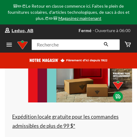
🎒✏️📒Le Retour en classe commence ici. Faites le plein de
fournitures scolaires, d'articles technologiques, de sacs à dos et
plus.📒✏️🎒
Magasinez maintenant
votre
Fermé
⋅ Ouverture à 06:00
Leduc, AB
magasin
préféré
est
Recherche
Leduc,
AB,
courament
Fermé,
Ouverture
à
à
06:00
cliquer
pour
changer
Expédition locale gratuite pour les commandes
admissibles de plus de 99 $*