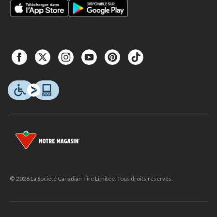
© 2026 La Société Canadian Tire Limitée. Tous droits réservés.