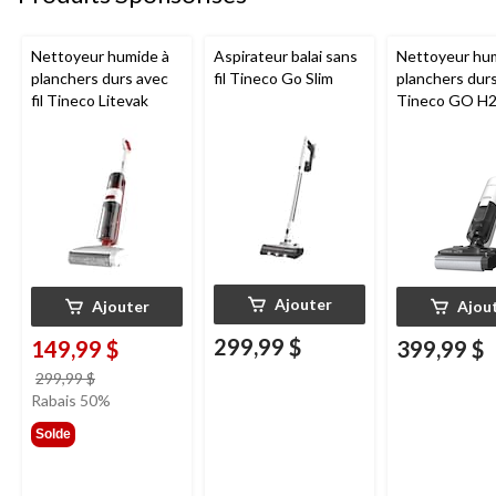
Nettoyeur humide à
Aspirateur balai sans
Nettoyeur hu
planchers durs avec
fil Tineco Go Slim
planchers dur
fil Tineco Litevak
Tineco GO H
HammerHead
Ajouter
Ajouter
Ajou
299,99 $
149,99 $
399,99 $
prix
299,99 $
était
Rabais 50%
299,99 $
Solde