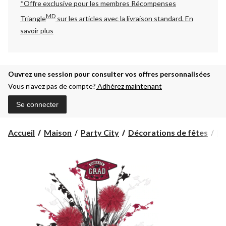
*Offre exclusive pour les membres Récompenses
MD
Triangle
sur les articles avec la livraison standard.
En
savoir plus
Ouvrez une session pour consulter vos offres personnalisées
Vous n’avez pas de compte?
Adhérez maintenant
Se connecter
Accueil
Maison
Party City
Décorations de fêtes
Dé