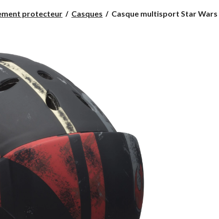
Casque
ement protecteur
Casques
Casque multisport Star Wars .
multisport
Star
Wars
pour
enfants