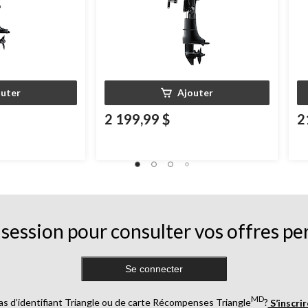
outer
Ajouter
2 199,99 $
2
session pour consulter vos offres pe
Se connecter
MD
as d’identifiant Triangle ou de carte Récompenses Triangle
?
S’inscri