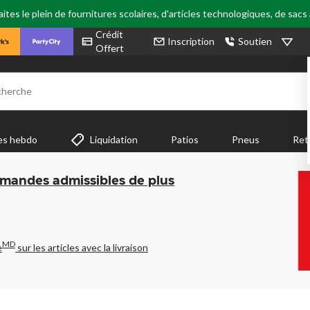
tes le plein de fournitures scolaires, d'articles technologiques, de sacs
Crédit
Inscription
Soutien
Offert
cherche
es hebdo
Liquidation
Patios
Pneus
Ret
mmandes admissibles de plus
MD
e
sur les articles avec la livraison