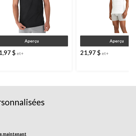
Aperçu
Aperçu
1,97 $
21,97 $
et+
et+
rsonnalisées
re maintenant