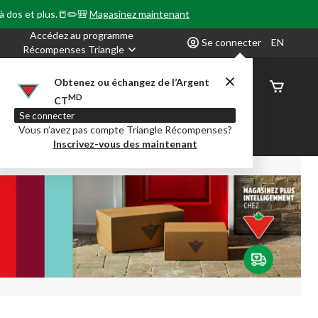
 à dos et plus.📒✏️🎒
Magasinez maintenant
Accédez au programme
Se connecter
EN
Récompenses Triangle
Obtenez ou échangez de l’Argent
État de
MD
CT
command
Se connecter
Vous n’avez pas compte Triangle Récompenses?
our en Classe
Party City
Centre-auto
Inscrivez-vous des maintenant