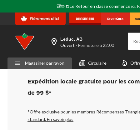
🎒✏️📒Le Retour en classe commence ici. Fai
Leduc, AB
Re
votre
Ouvert
⋅ Fermeture à 22:00
magasin
préféré
est
Magasiner par rayon
Circulaire
Offr
Leduc,
AB,
courament
Ouvert,
Expédition locale gratuite pour les co
Fermeture
à
de 99 $*
à
22:00
cliquer
pour
*Offre exclusive pour les membres Récompenses Triangl
changer
standard.
En savoir plus