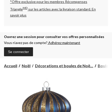
*Offre exclusive pour les membres Récompenses
MD
Triangle
sur les articles avec la livraison standard.
En
savoir plus
Ouvrez une session pour consulter vos offres personnalisées
Vous n’avez pas de compte?
Adhérez maintenant
Se connecter
Accueil
Noël
Décorations et boules de Noë...
Boules 