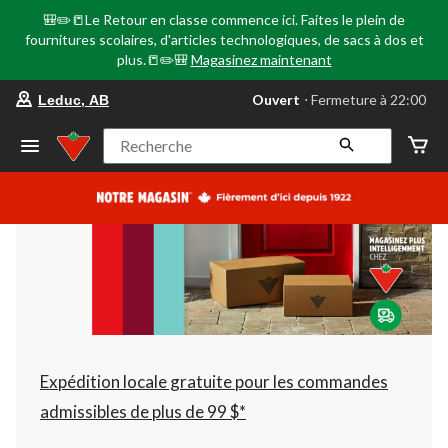
🎒✏️📒Le Retour en classe commence ici. Faites le plein de
fournitures scolaires, d'articles technologiques, de sacs à dos et
plus.📒✏️🎒
Magasinez maintenant
votre
Ouvert
⋅ Fermeture à 22:00
Leduc, AB
magasin
préféré
est
Recherche
Leduc,
AB,
courament
Ouvert,
Fermeture
à
à
22:00
cliquer
pour
changer
Expédition locale gratuite pour les commandes
admissibles de plus de 99 $*