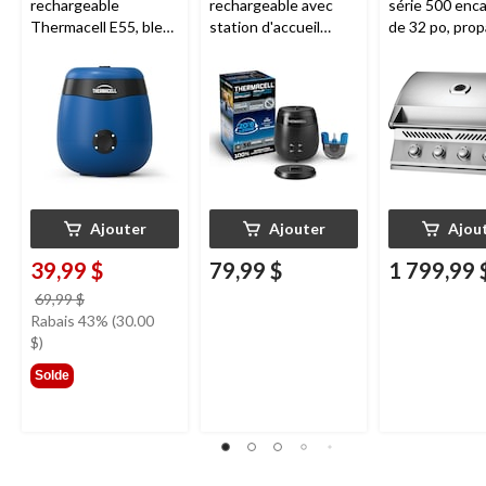
rechargeable
rechargeable avec
série 500 enca
Thermacell E55, bleu
station d'accueil
de 32 po, prop
royal
Thermacell E65,
acier inoxydab
charbon
Ajouter
Ajouter
Ajou
39,99 $
79,99 $
1 799,99 
prix
69,99 $
était
Rabais 43% (30.00
69,99 $
$)
Solde