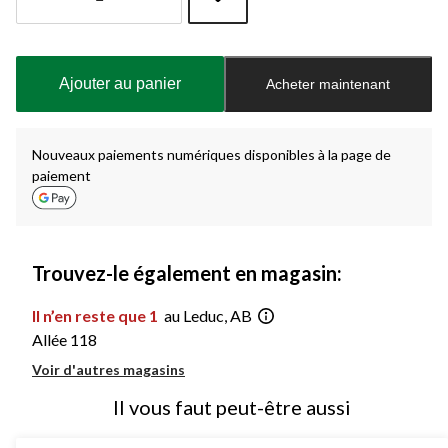
Quantité
mise
à
Ajouter au panier
Acheter maintenant
jour
à
1
Nouveaux paiements numériques disponibles à la page de
paiement
Trouvez-le également en magasin:
Il n’en reste que 1
au Leduc, AB
Allée 118
Voir d'autres magasins
Il vous faut peut-être aussi