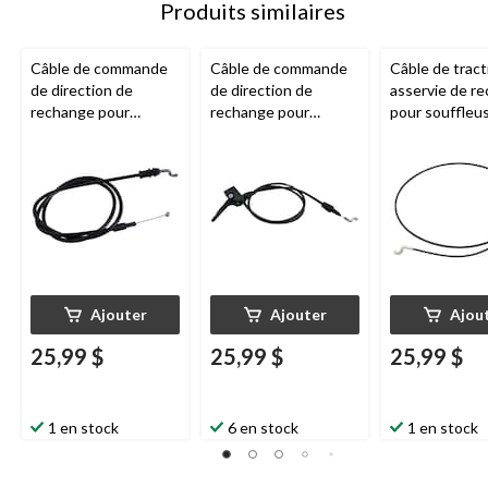
Produits similaires
Câble de commande
Câble de commande
Câble de tract
de direction de
de direction de
asservie de r
rechange pour
rechange pour
pour souffleu
souffleuse à neige
souffleuse à neige
neige
Certifi
Certified
, 38 1/2 po
Certified
, 59 1/4 po
1/4 po
Ajouter
Ajouter
Ajou
25,99 $
25,99 $
25,99 $
1 en stock
6 en stock
1 en stock