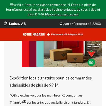
🎒✏️📒Le Retour en classe commence ici. Faites le plein de
fournitures scolaires, d'articles technologiques, de sacs à dos et
plus.📒✏️🎒
Magasinez maintenant
votre
Ouvert
⋅ Fermeture à 22:00
Leduc, AB
magasin
préféré
est
Leduc,
AB,
courament
Ouvert,
Fermeture
à
à
22:00
cliquer
pour
changer
Expédition locale gratuite pour les commandes
admissibles de plus de 99 $*
*Offre exclusive pour les membres Récompenses
MD
Triangle
sur les articles avec la livraison standard.
En