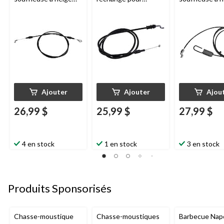
Certified
, 46 po
souffleuse à neige
Certified
, 45 
Certified
, 38 1/2 po
Ajouter
Ajouter
Ajou
26,99 $
25,99 $
27,99 $
4 en stock
1 en stock
3 en stock
Produits Sponsorisés
Chasse-moustique
Chasse-moustiques
Barbecue Nap