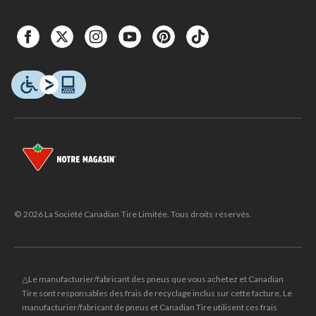
© 2026 La Société Canadian Tire Limitée. Tous droits réservés.
△Le manufacturier/fabricant des pneus que vous achetez et Canadian
Tire sont responsables des frais de recyclage inclus sur cette facture. Le
manufacturier/fabricant de pneus et Canadian Tire utilisent ces frais