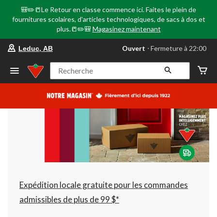
🎒✏️📒Le Retour en classe commence ici. Faites le plein de
fournitures scolaires, d'articles technologiques, de sacs à dos et
plus.📒✏️🎒
Magasinez maintenant
votre
Ouvert
⋅ Fermeture à 22:00
Leduc, AB
magasin
préféré
est
Recherche
Leduc,
AB,
courament
Ouvert,
Fermeture
à
à
22:00
cliquer
pour
changer
Expédition locale gratuite pour les commandes
admissibles de plus de 99 $*