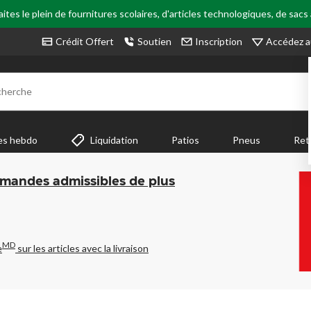
tes le plein de fournitures scolaires, d'articles technologiques, de sacs
Accédez a
Crédit Offert
Soutien
Inscription
cherche
es hebdo
Liquidation
Patios
Pneus
Ret
mmandes admissibles de plus
MD
e
sur les articles avec la livraison