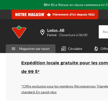
🎒✏️📒Le Retour en classe commence ici. Fai
Leduc, AB
Re
votre
Fermé
⋅ Ouverture à 06:00
magasin
préféré
est
Magasiner par rayon
Circulaire
Offr
Leduc,
AB,
courament
Fermé,
Expédition locale gratuite pour les co
Ouverture
à
de 99 $*
à
06:00
cliquer
pour
*Offre exclusive pour les membres Récompenses Triangl
changer
standard.
En savoir plus