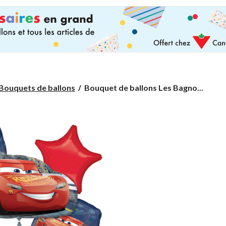
Bouquet
Bouquets de ballons
Bouquet de ballons Les Bagno...
de
ballons
Les
Bagnoles,
paq.
5