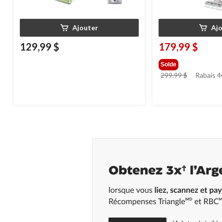
Ajouter
Aj
129,99 $
179,99 $
Solde
prix
299,99 $
Rabais 4
était
299,99 $