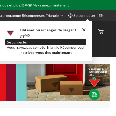
 à dos et plus.📒✏️🎒
Magasinez maintenant
u programme Récompenses Triangle
Se connecter
EN
Obtenez ou échangez de l’Argent
État de
MD
CT
command
Se connecter
Vous n’avez pas compte Triangle Récompenses?
our en Classe
Party City
Centre-auto
Inscrivez-vous des maintenant