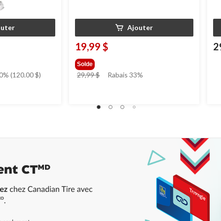
outer
Ajouter
19,99 $
2
Solde
prix
0% (120.00 $)
29,99 $
Rabais 33%
était
29,99 $