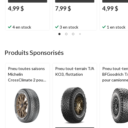
4,99 $
7,99 $
4,99 $
4 en stock
3 en stock
1 en stock
Produits Sponsorisés
Pneu toutes saisons
Pneu tout-terrain T/A
Pneu tout-ter
Michelin
KO3, flottation
BFGoodrich T
CrossClimate 2 pour
pour camionne
véhicules de tourisme
VUS
et multisegments