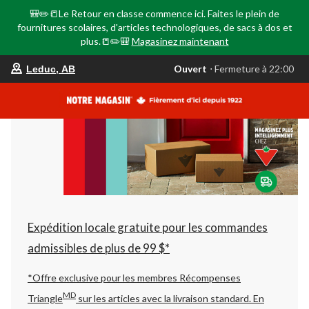
🎒✏️📒Le Retour en classe commence ici. Faites le plein de
fournitures scolaires, d'articles technologiques, de sacs à dos et
plus.📒✏️🎒
Magasinez maintenant
votre
Ouvert
⋅ Fermeture à 22:00
Leduc, AB
magasin
préféré
est
Leduc,
AB,
courament
Ouvert,
Fermeture
à
à
22:00
cliquer
pour
changer
Expédition locale gratuite pour les commandes
admissibles de plus de 99 $*
*Offre exclusive pour les membres Récompenses
MD
Triangle
sur les articles avec la livraison standard.
En