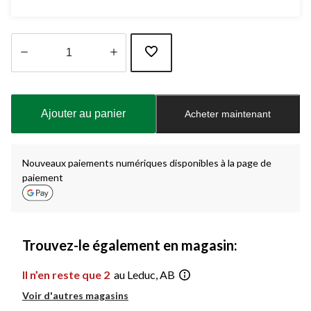
Quantité
mise
à
Ajouter au panier
Acheter maintenant
jour
à
1
Nouveaux paiements numériques disponibles à la page de
paiement
Trouvez-le également en magasin:
Il n’en reste que 2
au Leduc, AB
Voir d'autres magasins