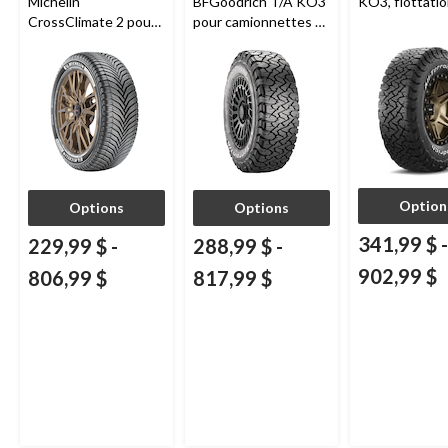
Michelin
BFGoodrich T/A KO3
KO3, flottati
CrossClimate 2 pour
pour camionnettes et
véhicules de tourisme
VUS
et multisegments
Option
Options
Options
341,99 $
-
229,99 $
-
288,99 $
-
902,99 $
806,99 $
817,99 $