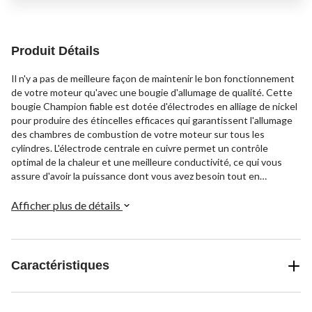
Produit Détails
Il n'y a pas de meilleure façon de maintenir le bon fonctionnement
de votre moteur qu'avec une bougie d'allumage de qualité. Cette
bougie Champion fiable est dotée d'électrodes en alliage de nickel
pour produire des étincelles efficaces qui garantissent l'allumage
des chambres de combustion de votre moteur sur tous les
cylindres. L'électrode centrale en cuivre permet un contrôle
optimal de la chaleur et une meilleure conductivité, ce qui vous
assure d'avoir la puissance dont vous avez besoin tout en
prévenant l'usure excessive du moteur qui peut nuire à la
performance et à l'efficacité. Un choix idéal pour les conducteurs
Afficher plus de détails
qui recherchent la fiabilité sans compromis.
Caractéristiques