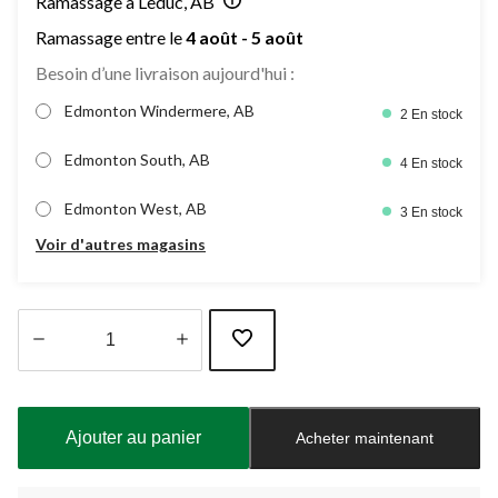
Ramassage à Leduc, AB
Ramassage entre le
4 août - 5 août
Besoin d’une livraison aujourd'hui :
Edmonton Windermere, AB
2 En stock
Edmonton South, AB
4 En stock
Edmonton West, AB
3 En stock
Voir d'autres magasins
Quantité
mise
à
Ajouter au panier
Acheter maintenant
jour
à
1