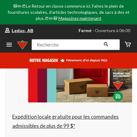
🎒✏️📒Le Retour en classe commence ici. Faites le plein de
fournitures scolaires, d'articles technologiques, de sacs à dos et
plus.📒✏️🎒
Magasinez maintenant
votre
Fermé
⋅ Ouverture à 06:00
Leduc, AB
magasin
préféré
est
Recherche
Leduc,
AB,
courament
Fermé,
Ouverture
à
à
06:00
cliquer
pour
changer
Expédition locale gratuite pour les commandes
admissibles de plus de 99 $*