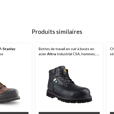
Produits similaires
SA
Stanley
Bottes de travail en cuir à bouts en
Ch
po
acier
Altra
Industrial CSA, hommes, 6
sé
po de hauteur, noir
en
pr
br