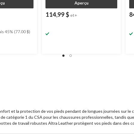
çu
Aperçu
114,99 $
8
et+
is 45% (77.00 $)
 $
rt et la protection de vos pieds pendant de longues journées sur le chant
e catégorie 1 du CSA pour les chaussures professionnelles, tandis que 
 bottes de travail robustes Altra Leather protègent vos pieds dans des con