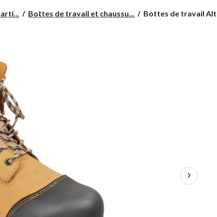
Bottes
rti...
Bottes de travail et chaussu...
Bottes de travail Al
de
travail
Altra
Maxwell
CSA,
hommes,
blé,
8
po