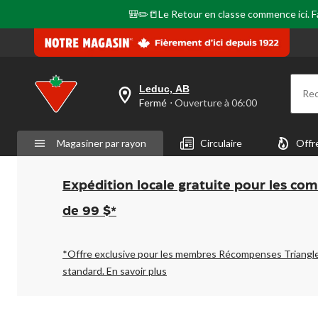
🎒✏️📒Le Retour en classe commence ici. Fai
Leduc, AB
Re
votre
Fermé
⋅ Ouverture à 06:00
magasin
préféré
est
Magasiner par rayon
Circulaire
Offr
Leduc,
AB,
courament
Fermé,
Expédition locale gratuite pour les co
Ouverture
à
de 99 $*
à
06:00
cliquer
pour
*Offre exclusive pour les membres Récompenses Triangl
changer
standard.
En savoir plus