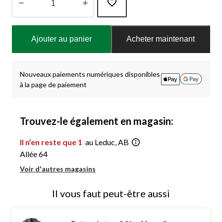
Quantité
mise
Ajouter au panier
Acheter maintenant
à
jour
à
1
Nouveaux paiements numériques disponibles
à la page de paiement
Trouvez-le également en magasin:
Il n’en reste que 1
au Leduc, AB
Allée 64
Voir d'autres magasins
Il vous faut peut-être aussi