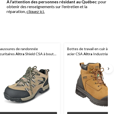
À l'attention des personnes résidant au Québec
: pour
obtenir des renseignements sur l'entretien et la
réparation,
cliquez ici.
aussures de randonnée
Bottes de travail en cuir à bo
curitaires
Altra
Shield CSA à bout
acier CSA
Altra
Industrial En
 acier à coupe basse pour hommes,
pour hommes, 6 po de hauteu
otection aux talons et aux orteils,
un