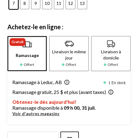
7
8
9
10
11
12
13
Achetez-le en ligne :
Gratuit
Livraison le même
Livraison à
Ramassage
jour
domicile
Offert
Offert
Offert
Ramassage à Leduc, AB
1 En stock
Ramassage gratuit, 25 $ et plus (avant taxes)
Obtenez-le dès aujourd’hui!
Ramassage disponible à
09 h 00, 31 juil.
Voir d'autres magasins