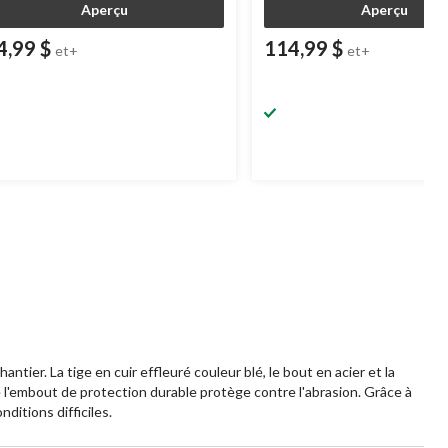
Aperçu
Aperçu
4,99 $
114,99 $
et+
et+
ier. La tige en cuir effleuré couleur blé, le bout en acier et la
l'embout de protection durable protège contre l'abrasion. Grâce à
ditions difficiles.