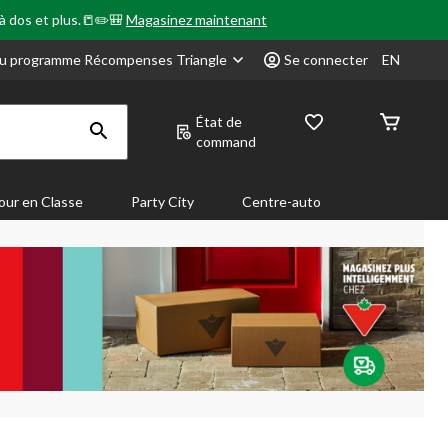
 à dos et plus.📒✏️🎒
Magasinez maintenant
u programme Récompenses Triangle
Se connecter
EN
État de
command
our en Classe
Party City
Centre-auto