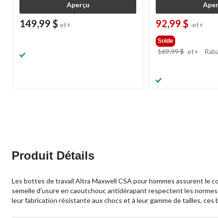
Aperçu
Aper
149,99 $
92,99 $
et+
et+
Solde
prix
169,99 $
et+
Raba
était
à
partir
de
169,99
Produit Détails
Les bottes de travail Altra Maxwell CSA pour hommes assurent le confo
semelle d'usure en caoutchouc antidérapant respectent les normes d
leur fabrication résistante aux chocs et à leur gamme de tailles, ces