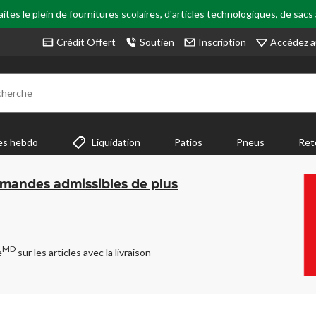
tes le plein de fournitures scolaires, d'articles technologiques, de sacs
Accédez a
Crédit Offert
Soutien
Inscription
cherche
es hebdo
Liquidation
Patios
Pneus
Ret
mmandes admissibles de plus
MD
e
sur les articles avec la livraison