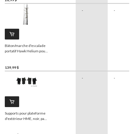
-
-
Bâton/marche d'escalade
portatif Hawk Helium pour
la chasse, 10 x 30 po, paq. 1
139,99 $
-
-
Supports pour plateforme
d'extérieur HME, noir, paq.
4