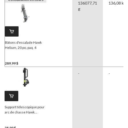
136077,71
136,08 kg
g
Bâtons d'escalade Hawk
Helium, 20 po, paq. 4
289,99 $
-
-
Support télescopique pour
arc de chasse Hawk
Xtendible
28,99 $