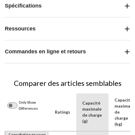
Spécifications
Ressources
Commandes en ligne et retours
Comparer des articles semblables
Capacité
Only Show
Capacité
maximale
Differences
maximale
Ratings
de
de charge
charge
(g)
(kg)
Consultation en cours