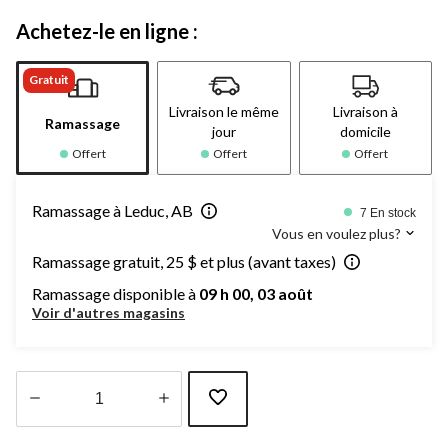
Achetez-le en ligne :
Gratuit
Livraison le même
Livraison à
Ramassage
jour
domicile
Offert
Offert
Offert
Ramassage à Leduc, AB
7 En stock
Vous en voulez plus?
Ramassage gratuit, 25 $ et plus (avant taxes)
Ramassage disponible à
09 h 00, 03 août
Voir d'autres magasins
Quantité