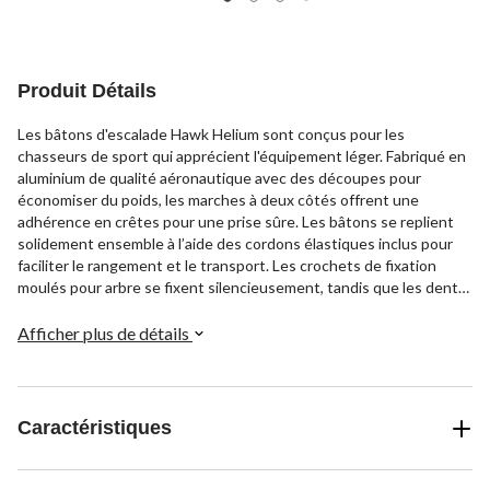
Produit Détails
Les bâtons d'escalade Hawk Helium sont conçus pour les
chasseurs de sport qui apprécient l'équipement léger. Fabriqué en
aluminium de qualité aéronautique avec des découpes pour
économiser du poids, les marches à deux côtés offrent une
adhérence en crêtes pour une prise sûre. Les bâtons se replient
solidement ensemble à l’aide des cordons élastiques inclus pour
faciliter le rangement et le transport. Les crochets de fixation
moulés pour arbre se fixent silencieusement, tandis que les dents
de TreeDigger mordent dans l'écorce pour plus de stabilité.
Mesurant seulement 20 po de long, les bâtons d'escalade
Afficher plus de détails
compacts offrent des caractéristiques clés dans un modèle léger.
Caractéristiques