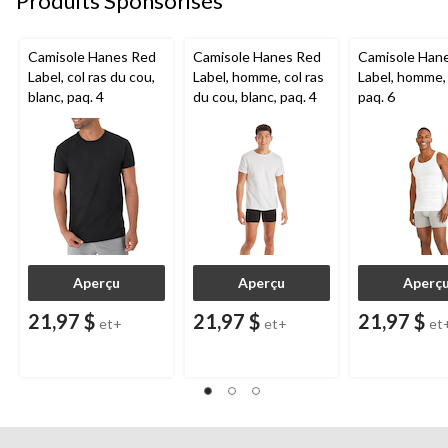
Produits Sponsorisés
Camisole Hanes Red
Camisole Hanes Red
Camisole Han
Label, col ras du cou,
Label, homme, col ras
Label, homme, 
blanc, paq. 4
du cou, blanc, paq. 4
paq. 6
Aperçu
Aperçu
Aperç
21,97 $
21,97 $
21,97 $
et+
et+
et