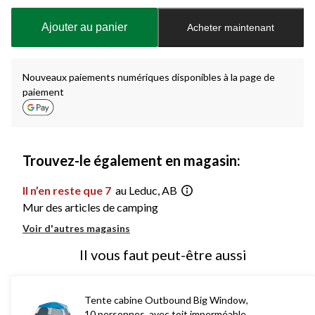
mise
à
Ajouter au panier
Acheter maintenant
jour
à
1
Nouveaux paiements numériques disponibles à la page de
paiement
Trouvez-le également en magasin:
Il n’en reste que 7
au Leduc, AB
Mur des articles de camping
Voir d'autres magasins
Il vous faut peut-être aussi
Tente cabine Outbound Big Window,
10 personnes, avec toit imperméable