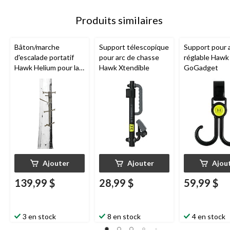
Produits similaires
Bâton/marche
Support télescopique
Support pour 
d'escalade portatif
pour arc de chasse
réglable Hawk
Hawk Helium pour la
Hawk Xtendible
GoGadget
chasse, 10 x 30 po,
paq. 1
Ajouter
Ajouter
Ajou
139,99 $
28,99 $
59,99 $
3 en stock
8 en stock
4 en stock