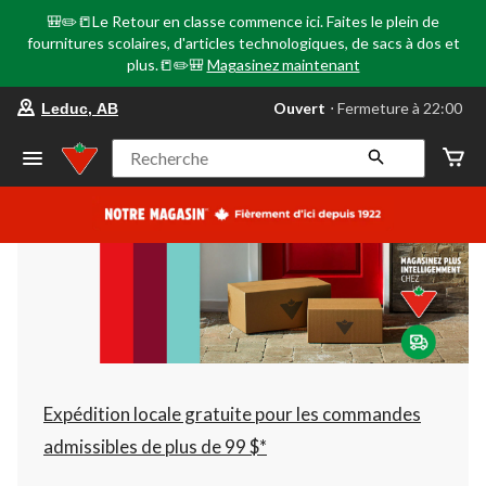
🎒✏️📒Le Retour en classe commence ici. Faites le plein de
fournitures scolaires, d'articles technologiques, de sacs à dos et
plus.📒✏️🎒
Magasinez maintenant
votre
Ouvert
⋅ Fermeture à 22:00
Leduc, AB
magasin
préféré
est
Recherche
Leduc,
AB,
courament
Ouvert,
Fermeture
à
à
22:00
cliquer
pour
changer
Expédition locale gratuite pour les commandes
admissibles de plus de 99 $*