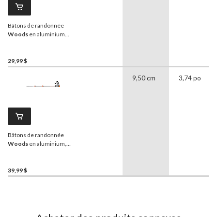
Bâtons de randonnée
Woods
en aluminium
antichocs, télescopiques
et réglables sur 3 sections,
pour la randonnée et la
29,99 $
marche
9,50 cm
3,74 po
Bâtons de randonnée
Woods
en aluminium,
blocage rapide,
télescopiques et réglables
sur 3 sections, pour la
39,99 $
randonnée et la marche