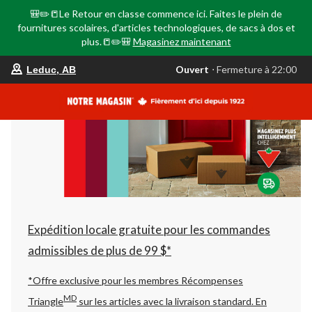
🎒✏️📒Le Retour en classe commence ici. Faites le plein de
fournitures scolaires, d'articles technologiques, de sacs à dos et
plus.📒✏️🎒
Magasinez maintenant
votre
Ouvert
⋅ Fermeture à 22:00
Leduc, AB
magasin
préféré
est
Leduc,
AB,
courament
Ouvert,
Fermeture
à
à
22:00
cliquer
pour
changer
Expédition locale gratuite pour les commandes
admissibles de plus de 99 $*
*Offre exclusive pour les membres Récompenses
MD
Triangle
sur les articles avec la livraison standard.
En