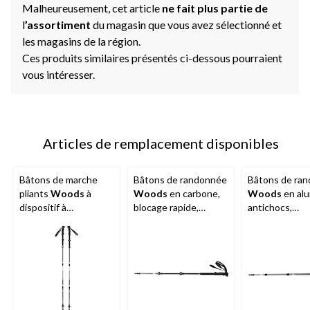
Malheureusement, cet article
ne fait plus partie de
l
’assortiment
du magasin que vous avez sélectionné et
les magasins de la région.
Ces produits similaires présentés ci-dessous pourraient
vous intéresser.
Articles de remplacement disponibles
Bâtons de marche
Bâtons de randonnée
Bâtons de ra
pliants
Woods
à
Woods
en carbone,
Woods
en al
dispositif à
blocage rapide,
antichocs,
enclenchement pour
télescopiques et
télescopiques
la marche et la
réglables sur 4
réglables sur 
randonnée
sections, pour la
sections, pour 
randonnée et la
randonnée et 
marche
marche