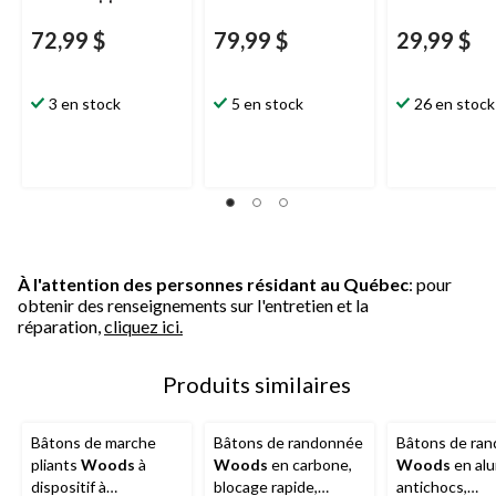
72,99 $
79,99 $
29,99 $
3 en stock
5 en stock
26 en stock
À l'attention des personnes résidant au Québec
: pour
obtenir des renseignements sur l'entretien et la
réparation,
cliquez ici.
Produits similaires
Bâtons de marche
Bâtons de randonnée
Bâtons de ra
pliants
Woods
à
Woods
en carbone,
Woods
en al
dispositif à
blocage rapide,
antichocs,