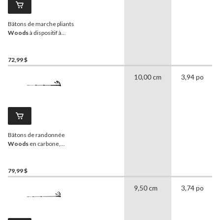
Bâtons de marche pliants
Woods
à dispositif à
enclenchement pour la
marche et la randonnée
72,99 $
10,00 cm
3,94 po
Bâtons de randonnée
Woods
en carbone,
blocage rapide,
télescopiques et réglables
sur 4 sections, pour la
79,99 $
randonnée et la marche
9,50 cm
3,74 po