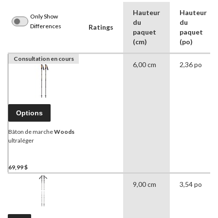
Hauteur
Hauteur
Only Show
du
du
Differences
Ratings
paquet
paquet
(cm)
(po)
Consultation en cours
6,00 cm
2,36 po
Options
Bâton de marche
Woods
ultraléger
69,99 $
9,00 cm
3,54 po