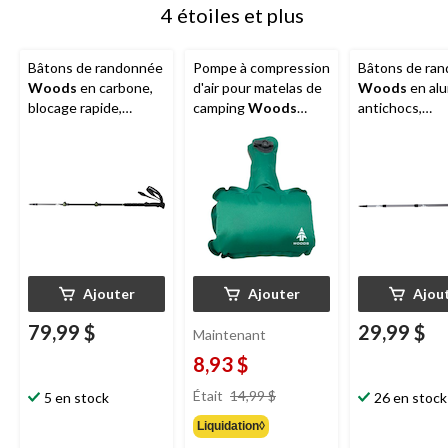
4 étoiles et plus
Bâtons de randonnée
Pompe à compression
Bâtons de ra
Woods
en carbone,
d'air pour matelas de
Woods
en al
blocage rapide,
camping
Woods
antichocs,
télescopiques et
Gust
télescopiques
réglables sur 4
réglables sur 
sections, pour la
sections, pour 
randonnée et la
randonnée et 
marche
marche
Ajouter
Ajouter
Ajou
79,99 $
29,99 $
Maintenant
8,93 $
prix
Était
14,99 $
5 en stock
26 en stock
était
Liquidation◊
14,99 $