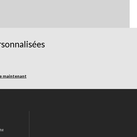
rsonnalisées
re maintenant
ité