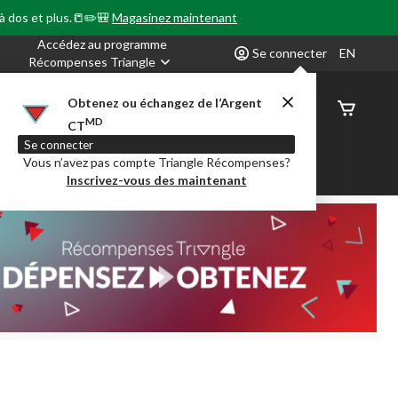
 à dos et plus.📒✏️🎒
Magasinez maintenant
Accédez au programme
Se connecter
EN
Récompenses Triangle
Obtenez ou échangez de l’Argent
État de
MD
CT
command
Se connecter
Vous n’avez pas compte Triangle Récompenses?
our en Classe
Party City
Centre-auto
Inscrivez-vous des maintenant