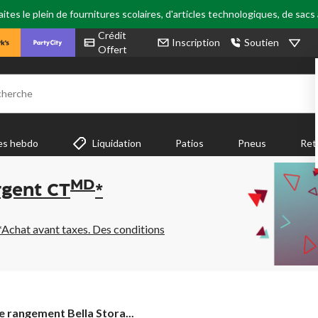
tes le plein de fournitures scolaires, d'articles technologiques, de sacs
Crédit
Inscription
Soutien
Offert
cherche
es hebdo
Liquidation
Patios
Pneus
Ret
MD
rgent CT
*
*Achat avant taxes. Des conditions
e rangement Bella Stora...