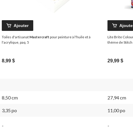
Ajouter
Ajoute
Toiles d'artisanat
Mastercraft
pour peinture à l'huile et à
Lite Brite Colou
l'acrylique, paq. 5
thème de Stitch
8,99 $
29,99 $
8,50 cm
27,94 cm
3,35 po
11,00 po
-
-