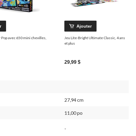
r
Ajouter
r Pop avec 650 mini chevilles,
Jeu Lite-Bright Ultimate Classic, 4 ans
et plus
29,99 $
27,94 cm
11,00 po
-