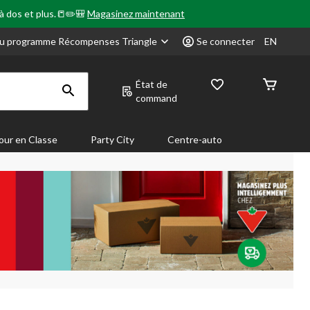
 à dos et plus.📒✏️🎒
Magasinez maintenant
u programme Récompenses Triangle
Se connecter
EN
État de
command
our en Classe
Party City
Centre-auto