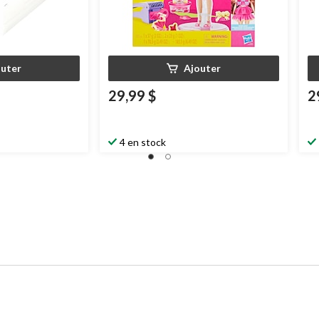
outer
Ajouter
29,99 $
2
4 en stock