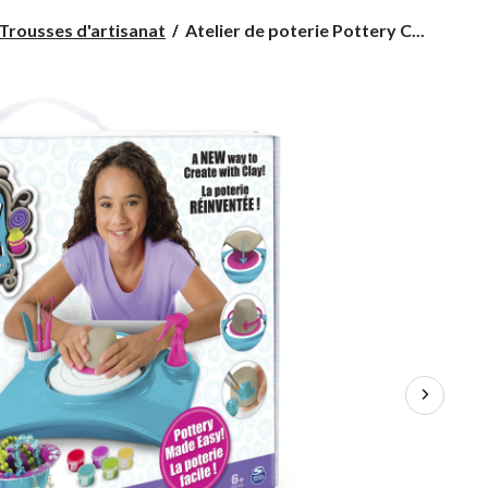
Atelier
Trousses d'artisanat
Atelier de poterie Pottery C...
de
poterie
Pottery
Cool