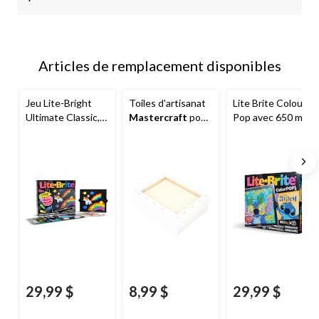
Articles de remplacement disponibles
Jeu Lite-Bright
Toiles d'artisanat
Lite Brite Colour
Ultimate Classic,
Mastercraft
pour
Pop avec 650 mini
4 ans et plus
peinture à l'huile
chevilles, thème
et à l'acrylique,
de Stitch
paq. 5
29,99 $
8,99 $
29,99 $