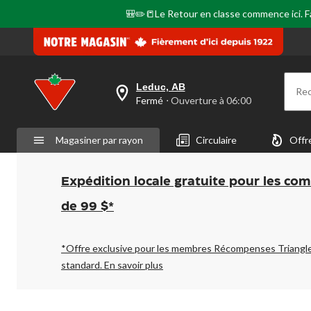
🎒✏️📒Le Retour en classe commence ici. Fai
Leduc, AB
Re
votre
Fermé
⋅ Ouverture à 06:00
magasin
préféré
est
Magasiner par rayon
Circulaire
Offr
Leduc,
AB,
courament
Fermé,
Expédition locale gratuite pour les co
Ouverture
à
de 99 $*
à
06:00
cliquer
pour
*Offre exclusive pour les membres Récompenses Triangl
changer
standard.
En savoir plus