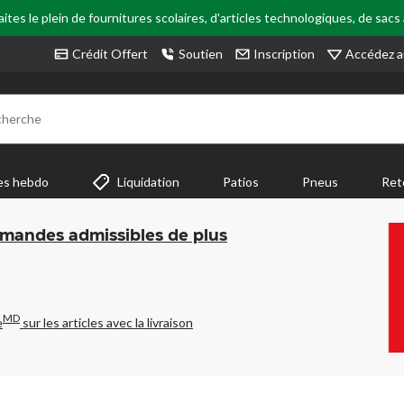
tes le plein de fournitures scolaires, d'articles technologiques, de sacs
Accédez a
Crédit Offert
Soutien
Inscription
cherche
es hebdo
Liquidation
Patios
Pneus
Ret
mmandes admissibles de plus
MD
e
sur les articles avec la livraison