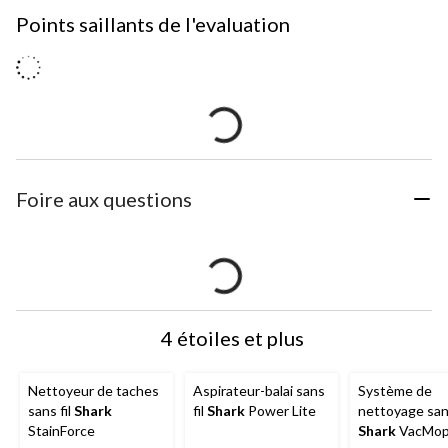
Points saillants de l'evaluation
Foire aux questions
4 étoiles et plus
Nettoyeur de taches
Aspirateur-balai sans
Système de
sans fil
Shark
fil
Shark
Power Lite
nettoyage sans
StainForce
Shark
VacMop