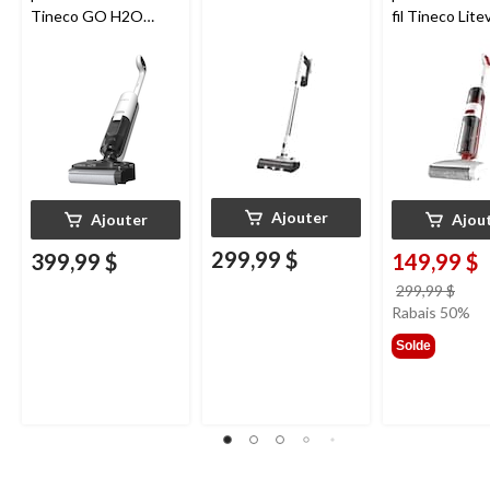
Tineco GO H2O
fil Tineco Lite
HammerHead
Ajouter
Ajouter
Ajou
299,99 $
399,99 $
149,99 $
prix
299,99 $
étai
Rabais 50%
299,
Solde