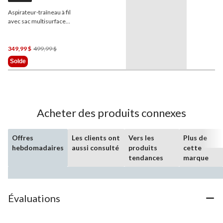
Aspirateur-traîneau à fil
avec sac multisurface
HEPA
Kenmore
Pet
Friendly Pop-N-GoMC, 14
po, 12 A
Prix
349,99 $
499,99 $
Était
Solde
499,99 $
Acheter des produits connexes
Offres
Les clients ont
Vers les
Plus de
hebdomadaires
aussi consulté
produits
cette
tendances
marque
Évaluations