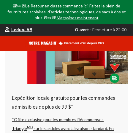
🎒✏️📒Le Retour en classe commence ici. Faites le plein de
fournitures scolaires, d'articles technologiques, de sacs à dos et
plus.📒✏️🎒
Magasinez maintenant
votre
Ouvert
⋅ Fermeture à 22:00
Leduc, AB
magasin
préféré
est
Leduc,
AB,
courament
Ouvert,
Fermeture
à
à
22:00
cliquer
pour
changer
Expédition locale gratuite pour les commandes
admissibles de plus de 99 $*
*Offre exclusive pour les membres Récompenses
MD
Triangle
sur les articles avec la livraison standard.
En