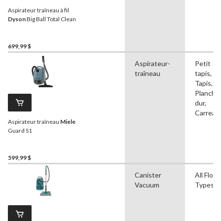
Aspirateur traîneau à fil
Dyson
Big Ball Total Clean
699,99 $
Aspirateur-
Petit
traîneau
tapis,
Tapis,
Planche
dur,
Carreau
Aspirateur traîneau
Miele
Guard S1
599,99 $
Canister
All Floor
Vacuum
Types