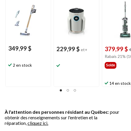
Lift Away
349,99 $
229,99 $
379,99 $
et+
4
Rabais 21% (1
2 en stock
Solde
14 en stock
À l'attention des personnes résidant au Québec
: pour
obtenir des renseignements sur l'entretien et la
réparation,
cliquez ici.