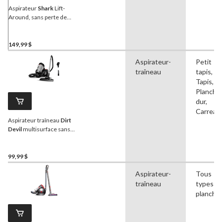
Aspirateur
Shark
Lift-
Around, sans perte de
succion
149,99 $
Aspirateur-
Petit
traîneau
tapis,
Tapis,
Planche
dur,
Carreau
Aspirateur traîneau
Dirt
Devil
multisurface sans
sac
99,99 $
Aspirateur-
Tous
traîneau
types d
planche