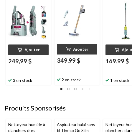
Pro Dirt Revea
Ajouter
Ajouter
Ajou
349,99 $
249,99 $
169,99 $
2 en stock
3 en stock
1 en stock
Produits Sponsorisés
Nettoyeur humide à
Aspirateur balai sans
Nettoyeur hu
planchers durs
fil Tineco Go Slim
planchers dur