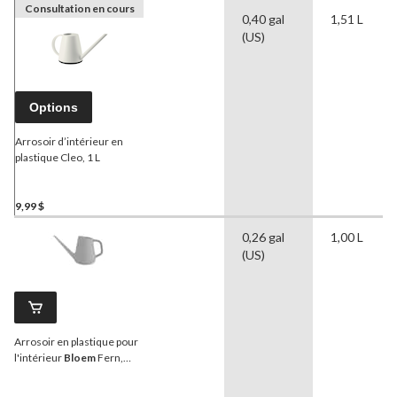
Consultation en cours
0,40 gal
1,51 L
(US)
Options
Arrosoir d’intérieur en
plastique Cleo, 1 L
9,99 $
0,26 gal
1,00 L
(US)
Arrosoir en plastique pour
l'intérieur
Bloem
Fern,
blanc, 1 L