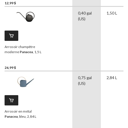
12,99 $
0,40 gal
1,50 L
(US)
Arrosoir champêtre
moderne
Panacea
, 1,5 L
26,99 $
0,75 gal
2,84 L
(US)
Arrosoir en métal
Panacea
, bleu, 2,84 L