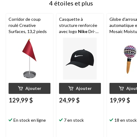
4 étoiles et plus
Corridor de coup
Casquette à
Globe d'arros
roulé Creative
structure renforcée
automatique e
Surfaces, 13,2 pieds
avec logo
Nike
Dri-
Mosaic Moist
FIT Club
Keeper
Ajouter
Ajouter
Ajou
129,99 $
24,99 $
19,99 $
En stock en ligne
7 en stock
18 en stock