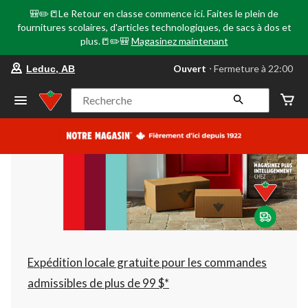
🎒✏️📒Le Retour en classe commence ici. Faites le plein de
fournitures scolaires, d'articles technologiques, de sacs à dos et
plus.📒✏️🎒
Magasinez maintenant
votre
Ouvert
⋅ Fermeture à 22:00
Leduc, AB
magasin
préféré
est
Recherche
Leduc,
AB,
courament
Ouvert,
Fermeture
à
à
22:00
cliquer
pour
changer
Expédition locale gratuite pour les commandes
admissibles de plus de 99 $*