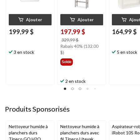
Ajouter
Ajouter
Ajou
199,99 $
197,99 $
164,99 $
prix
329,99 $
était
Rabais 40% (132.00
3 en stock
329,99 $
5 en stock
$)
Solde
2 en stock
Produits Sponsorisés
Nettoyeur humide à
Nettoyeur humide à
Aspirateur-ro
planchers durs
planchers durs avec
iRobot 105 R
Tineco GO H2O
fil Tineco Litevak