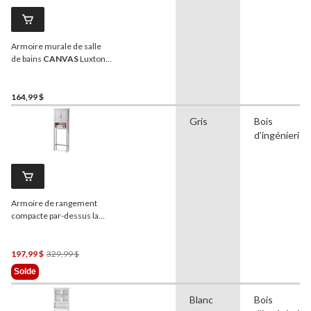
Armoire murale de salle
de bains
CANVAS
Luxton,
blanc
164,99 $
Gris
Bois
d’ingénierie
Armoire de rangement
compacte par-dessus la
toilette à 2 portes
CANVAS
Elena, gris
Prix
197,99 $
329,99 $
Était
Solde
329,99 $
Blanc
Bois