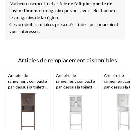
Malheureusement, cet article
ne fait plus partie de
l
’assortiment
du magasin que vous avez sélectionné et
les magasins de la région.
Ces produits similaires présentés ci-dessous pourraient
vous intéresser.
Articles de remplacement disponibles
Armoire de
Armoire de
Armoire de
rangement compacte
rangement compacte
rangement co
par-dessus la toilette
par-dessus la toilette
par-dessus la 
à 2 portes
For Living
à 2 portes
For Living
à 2 portes
For
Lakeville, espresso
Beacon Hill, blanc
Brookfield, bl