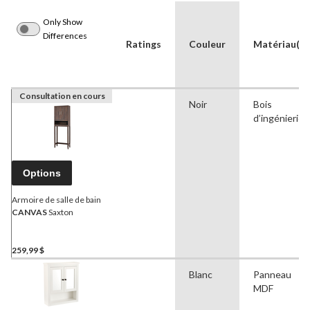
Only Show
Differences
Ratings
Couleur
Matériau(x)
Consultation en cours
Noir
Bois
d’ingénierie
Options
Armoire de salle de bain
CANVAS
Saxton
259,99 $
Blanc
Panneau
MDF