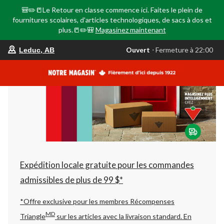
🎒✏️📒Le Retour en classe commence ici. Faites le plein de
fournitures scolaires, d'articles technologiques, de sacs à dos et
plus.📒✏️🎒
Magasinez maintenant
votre
Ouvert
⋅ Fermeture à 22:00
Leduc, AB
magasin
préféré
est
Leduc,
AB,
courament
Ouvert,
Fermeture
à
à
22:00
cliquer
pour
changer
Expédition locale gratuite pour les commandes
admissibles de plus de 99 $*
*Offre exclusive pour les membres Récompenses
MD
Triangle
sur les articles avec la livraison standard.
En