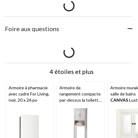
Foire aux questions
4 étoiles et plus
Armoire à pharmacie
Armoire de
Armoire mural
avec cadre For Living,
rangement compacte
salle de bains
noir, 20 x 26 po
par-dessus la toilette
CANVAS
Luxt
à 2 portes
CANVAS
blanc
Elena, gris