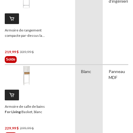
d’ingénierie
Armoire de rangement
compacte par-dessus la
toilette à 2 portes
For
Living
Beacon Hill, blanc
Prix
219,99 $
339,99 $
Était
Solde
339,99 $
Blanc
Panneau
MDF
Armoire de salle de bains
For Living
Basket, blanc
Prix
229,99 $
299,99 $