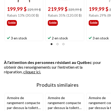
199,99 $
219,99 $
199,99 $
prix
prix
229,99 $
339,99 $
2
était
était
Rabais 13% (30.00 $)
Rabais 35% (120.00 $)
Rabais 29% (8
229,99 $
339,99 $
Solde
Solde
Solde
3 en stock
2 en stock
3 en stock
À l'attention des personnes résidant au Québec
: pour
obtenir des renseignements sur l'entretien et la
réparation,
cliquez ici.
Produits similaires
Armoire de
Armoire de
Armoire de
rangement compacte
rangement compacte
rangement co
par-dessus la toilette
par-dessus la toilette
par-dessus la 