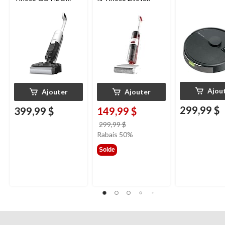
HammerHead
Ajou
Ajouter
Ajouter
299,99 $
399,99 $
149,99 $
prix
299,99 $
était
Rabais 50%
299,99 $
Solde