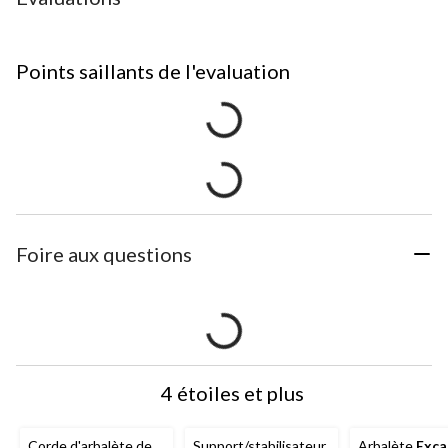
Points saillants de l'evaluation
Foire aux questions
4 étoiles et plus
Corde d'arbalète de
Support/stabilisateur
Arbalète
Exca