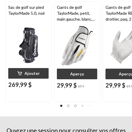
Sac de golf sur pied
Gants de golf
Gants de golf
TaylorMade 5.0, noir
TaylorMade, petit,
TaylorMade R
main gauche, blanc,
droitier, paq. 2
paq. 2
Ajouter
Aperçu
Aperç
269,99 $
29,99 $
29,99 $
et+
et
Ouvrez une session pour consulter vos offres