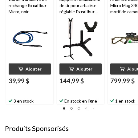
rechange
Excalibur
de tir pour arbalète
Micro Mag 340
Micro, noir
réglable
Excalibur
motif de camo
Cross-Stix
MOBUC avec l
de visée et ca
Ajouter
Ajouter
Ajou
39,99 $
144,99 $
799,99 $
3 en stock
En stock en ligne
1 en stock
Produits Sponsorisés