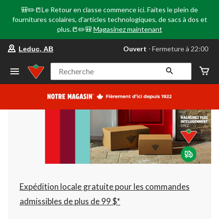
🎒✏️📒Le Retour en classe commence ici. Faites le plein de
fournitures scolaires, d'articles technologiques, de sacs à dos et
plus.📒✏️🎒
Magasinez maintenant
votre
Ouvert
⋅ Fermeture à 22:00
Leduc, AB
magasin
préféré
est
Recherche
Leduc,
AB,
courament
Ouvert,
Fermeture
à
à
22:00
cliquer
pour
changer
Expédition locale gratuite pour les commandes
admissibles de plus de 99 $*